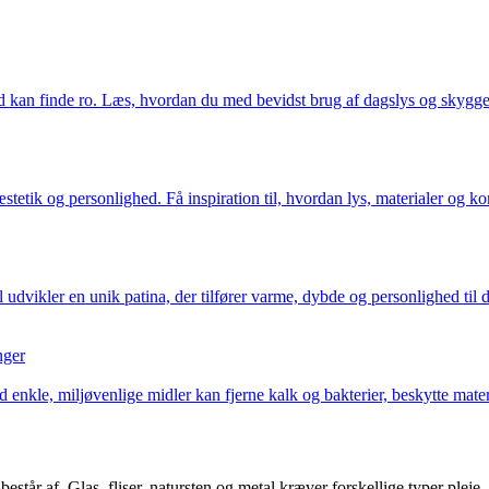
ind kan finde ro. Læs, hvordan du med bevidst brug af dagslys og skyg
tetik og personlighed. Få inspiration til, hvordan lys, materialer og kom
udvikler en unik patina, der tilfører varme, dybde og personlighed til 
nger
nkle, miljøvenlige midler kan fjerne kalk og bakterier, beskytte materi
består af. Glas, fliser, natursten og metal kræver forskellige typer pleje.