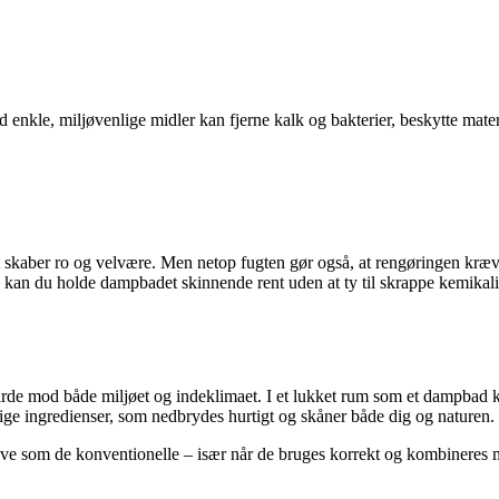
nkle, miljøvenlige midler kan fjerne kalk og bakterier, beskytte materi
gt skaber ro og velvære. Men netop fugten gør også, at rengøringen kræ
kan du holde dampbadet skinnende rent uden at ty til skrappe kemikalie
 hårde mod både miljøet og indeklimaet. I et lukket rum som et dampba
urlige ingredienser, som nedbrydes hurtigt og skåner både dig og naturen.
ve som de konventionelle – især når de bruges korrekt og kombineres 