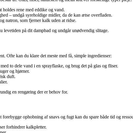
mt holdes rene med eddike og vand.
ghed – undgå syreholdige midler, da de kan ætse overfladen.
g natron, som fjerner kalk uden at ridse.
 du levetiden på dit dampbad og undgår unødvendig slitage.
nt. Ofte kan du klare det meste med få, simple ingredienser:
med to dele vand i en sprayflaske, og brug det på glas og fliser.
fuger og hjørner.
isk duft.
lier.
rundig en rengøring der er behov for.
t forebygge ophobning af snavs og fugt kan du spare både tid og ressou
er forhindrer kalkpletter.
ner.