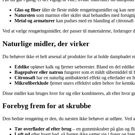
Glas og fliser
tåler de fleste milde rengøringsmidler og kan ne
Natursten
som marmor eller skifer skal behandles med forsigti
Metal og armaturer
kan pudses med en blanding af citronsaft o
Ved at vælge rengøringsmidler, der passer til materialerne, forlænger
Naturlige midler, der virker
Du behøver ikke et helt arsenal af produkter for at holde dampbadet re
Eddike
opløser kalk og fjerner sæberester. Bland en del eddike 
Bagepulver eller natron
fungerer som et mildt slibemiddel til 
Citronsaft
har en naturlig antibakteriel effekt og efterlader en fr
Mikrofiberklude
fjerner snavs effektivt uden behov for kemika
Disse midler kan bruges hver for sig eller kombineres, alt efter hvor g
Forebyg frem for at skrubbe
Den bedste rengøring er den, du næsten ikke behøver at udføre. Ved a
Tør overflader af efter brug
– en gummiskraber på glas og flis
Luft ud
efter hvert bad, så fugten ikke sætter sig i fuger og hjør