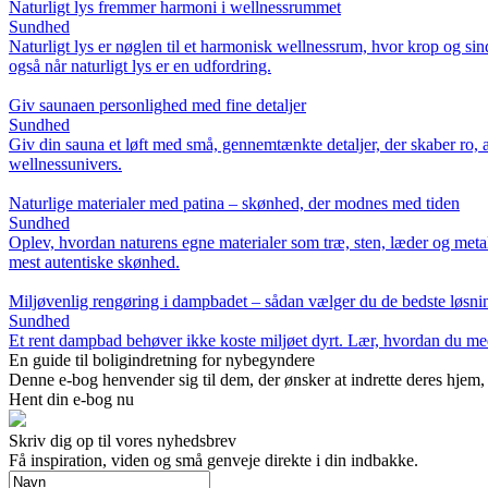
Naturligt lys fremmer harmoni i wellnessrummet
Sundhed
Naturligt lys er nøglen til et harmonisk wellnessrum, hvor krop og s
også når naturligt lys er en udfordring.
Giv saunaen personlighed med fine detaljer
Sundhed
Giv din sauna et løft med små, gennemtænkte detaljer, der skaber ro, æs
wellnessunivers.
Naturlige materialer med patina – skønhed, der modnes med tiden
Sundhed
Oplev, hvordan naturens egne materialer som træ, sten, læder og metal 
mest autentiske skønhed.
Miljøvenlig rengøring i dampbadet – sådan vælger du de bedste løsni
Sundhed
Et rent dampbad behøver ikke koste miljøet dyrt. Lær, hvordan du med e
En guide til boligindretning for nybegyndere
Denne e-bog henvender sig til dem, der ønsker at indrette deres hjem, 
Hent din e-bog nu
Skriv dig op til vores nyhedsbrev
Få inspiration, viden og små genveje direkte i din indbakke.