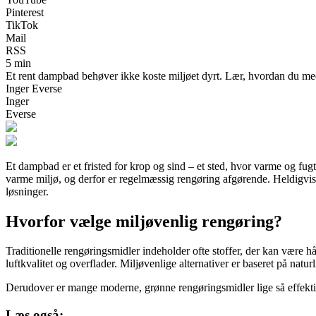
Pinterest
TikTok
Mail
RSS
5 min
Et rent dampbad behøver ikke koste miljøet dyrt. Lær, hvordan du med e
Inger Everse
Inger
Everse
Et dampbad er et fristed for krop og sind – et sted, hvor varme og fu
varme miljø, og derfor er regelmæssig rengøring afgørende. Heldigvis 
løsninger.
Hvorfor vælge miljøvenlig rengøring?
Traditionelle rengøringsmidler indeholder ofte stoffer, der kan være
luftkvalitet og overflader. Miljøvenlige alternativer er baseret på nat
Derudover er mange moderne, grønne rengøringsmidler lige så effekti
Læs også: