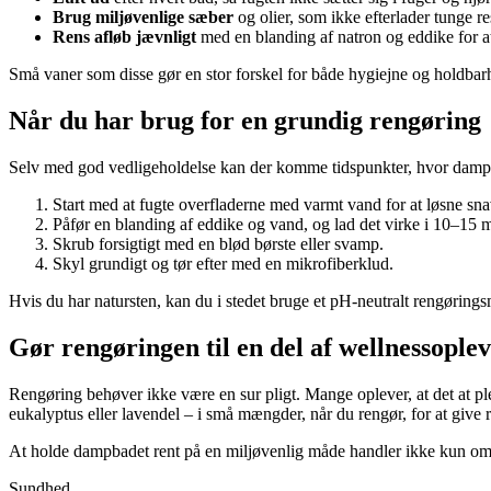
Brug miljøvenlige sæber
og olier, som ikke efterlader tunge res
Rens afløb jævnligt
med en blanding af natron og eddike for at
Små vaner som disse gør en stor forskel for både hygiejne og holdbar
Når du har brug for en grundig rengøring
Selv med god vedligeholdelse kan der komme tidspunkter, hvor dampba
Start med at fugte overfladerne med varmt vand for at løsne sna
Påfør en blanding af eddike og vand, og lad det virke i 10–15 m
Skrub forsigtigt med en blød børste eller svamp.
Skyl grundigt og tør efter med en mikrofiberklud.
Hvis du har natursten, kan du i stedet bruge et pH-neutralt rengøringsm
Gør rengøringen til en del af wellnessoplev
Rengøring behøver ikke være en sur pligt. Mange oplever, at det at ple
eukalyptus eller lavendel – i små mængder, når du rengør, for at give 
At holde dampbadet rent på en miljøvenlig måde handler ikke kun om
Sundhed