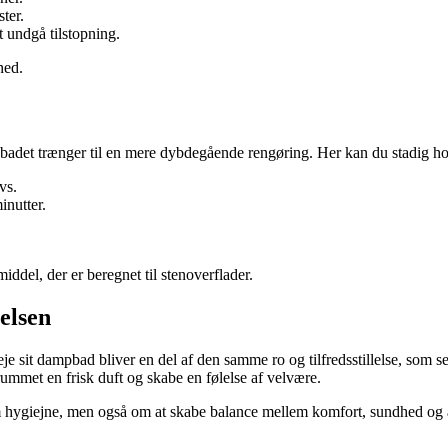
ter.
 undgå tilstopning.
hed.
det trænger til en mere dybdegående rengøring. Her kan du stadig hol
vs.
inutter.
iddel, der er beregnet til stenoverflader.
elsen
je sit dampbad bliver en del af den samme ro og tilfredsstillelse, som 
rummet en frisk duft og skabe en følelse af velvære.
 hygiejne, men også om at skabe balance mellem komfort, sundhed og a