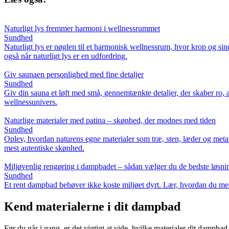
Naturligt lys fremmer harmoni i wellnessrummet
Sundhed
Naturligt lys er nøglen til et harmonisk wellnessrum, hvor krop og s
også når naturligt lys er en udfordring.
Giv saunaen personlighed med fine detaljer
Sundhed
Giv din sauna et løft med små, gennemtænkte detaljer, der skaber ro, æs
wellnessunivers.
Naturlige materialer med patina – skønhed, der modnes med tiden
Sundhed
Oplev, hvordan naturens egne materialer som træ, sten, læder og metal 
mest autentiske skønhed.
Miljøvenlig rengøring i dampbadet – sådan vælger du de bedste løsni
Sundhed
Et rent dampbad behøver ikke koste miljøet dyrt. Lær, hvordan du med e
Kend materialerne i dit dampbad
Før du går i gang, er det vigtigt at vide, hvilke materialer dit dampbad 