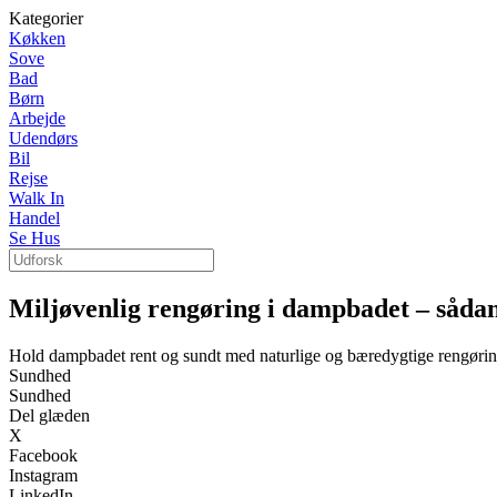
Kategorier
Køkken
Sove
Bad
Børn
Arbejde
Udendørs
Bil
Rejse
Walk In
Handel
Se Hus
Miljøvenlig rengøring i dampbadet – sådan
Hold dampbadet rent og sundt med naturlige og bæredygtige rengøri
Sundhed
Sundhed
Del glæden
X
Facebook
Instagram
LinkedIn