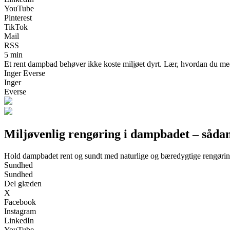
YouTube
Pinterest
TikTok
Mail
RSS
5 min
Et rent dampbad behøver ikke koste miljøet dyrt. Lær, hvordan du med e
Inger Everse
Inger
Everse
Miljøvenlig rengøring i dampbadet – sådan
Hold dampbadet rent og sundt med naturlige og bæredygtige rengøri
Sundhed
Sundhed
Del glæden
X
Facebook
Instagram
LinkedIn
YouTube