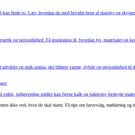
ind kan finde ro. Læs, hvordan du med bevidst brug af dagslys og skyg
tetik og personlighed. Få inspiration til, hvordan lys, materialer og kom
udvikler en unik patina, der tilfører varme, dybde og personlighed til 
nger
nkle, miljøvenlige midler kan fjerne kalk og bakterier, beskytte materi
men ikke ved, hvor de skal starte. Få tips om farvevalg, møblering og t