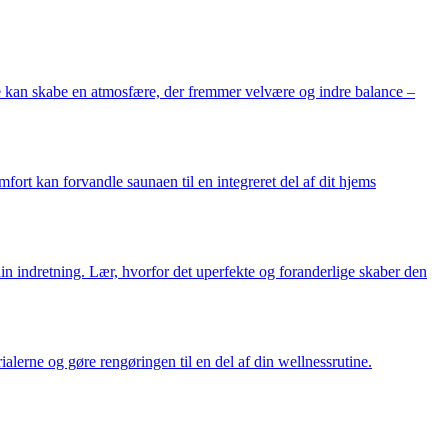
ge kan skabe en atmosfære, der fremmer velvære og indre balance –
fort kan forvandle saunaen til en integreret del af dit hjems
din indretning. Lær, hvorfor det uperfekte og foranderlige skaber den
alerne og gøre rengøringen til en del af din wellnessrutine.