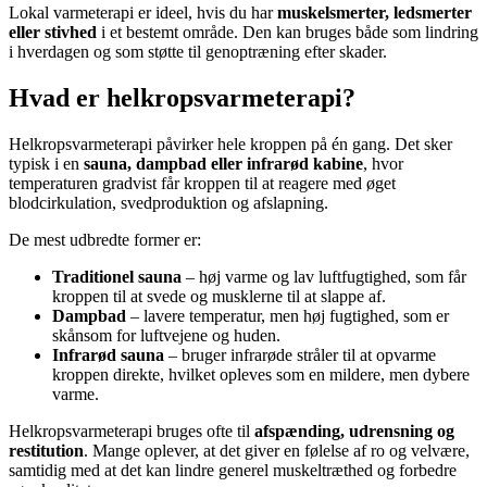
Lokal varmeterapi er ideel, hvis du har
muskelsmerter, ledsmerter
eller stivhed
i et bestemt område. Den kan bruges både som lindring
i hverdagen og som støtte til genoptræning efter skader.
Hvad er helkropsvarmeterapi?
Helkropsvarmeterapi påvirker hele kroppen på én gang. Det sker
typisk i en
sauna, dampbad eller infrarød kabine
, hvor
temperaturen gradvist får kroppen til at reagere med øget
blodcirkulation, svedproduktion og afslapning.
De mest udbredte former er:
Traditionel sauna
– høj varme og lav luftfugtighed, som får
kroppen til at svede og musklerne til at slappe af.
Dampbad
– lavere temperatur, men høj fugtighed, som er
skånsom for luftvejene og huden.
Infrarød sauna
– bruger infrarøde stråler til at opvarme
kroppen direkte, hvilket opleves som en mildere, men dybere
varme.
Helkropsvarmeterapi bruges ofte til
afspænding, udrensning og
restitution
. Mange oplever, at det giver en følelse af ro og velvære,
samtidig med at det kan lindre generel muskeltræthed og forbedre