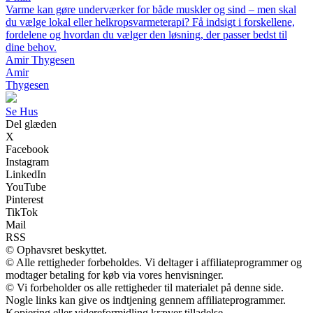
Varme kan gøre underværker for både muskler og sind – men skal
du vælge lokal eller helkropsvarmeterapi? Få indsigt i forskellene,
fordelene og hvordan du vælger den løsning, der passer bedst til
dine behov.
Amir Thygesen
Amir
Thygesen
Se Hus
Del glæden
X
Facebook
Instagram
LinkedIn
YouTube
Pinterest
TikTok
Mail
RSS
© Ophavsret beskyttet.
© Alle rettigheder forbeholdes. Vi deltager i affiliateprogrammer og
modtager betaling for køb via vores henvisninger.
© Vi forbeholder os alle rettigheder til materialet på denne side.
Nogle links kan give os indtjening gennem affiliateprogrammer.
Kopiering eller videreformidling kræver tilladelse.