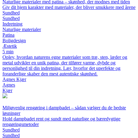
Naturlige materialer med patina – skønhed, der modnes med tiden
Giv dit hjem karakter med materialer, der bliver smukkere med årene
Sundhed
Sundhed
Indretning
Naturlige materialer
Patina
Boligdesign
Æstetik
5 min
Oplev, hvordan naturens egne materialer som træ, sten, læder og
metal udvikler en unik patina, der tilfører varme, dybde og
personlighed til din indretning. Lær, hvorfor det uperfekte og
foranderlige skaber den mest autentiske skønhed.
Agnes Kjær
Agnes
Kjær
Miljøvenlig rengøring i dampbadet – sådan vælger du de bedste
løsninger
Hold dampbadet rent og sundt med naturlige og bæredygtige
rengøringsmetoder
Sundhed
Sundhed