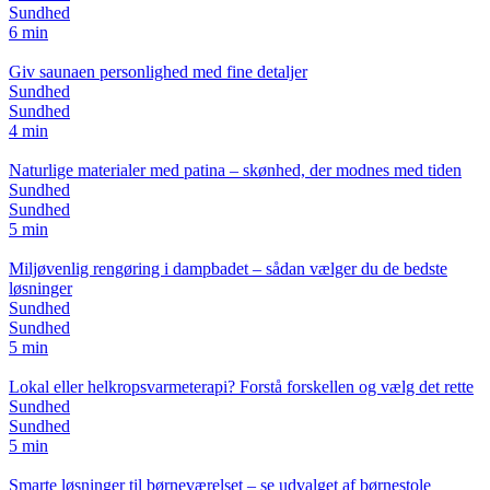
Sundhed
6 min
Giv saunaen personlighed med fine detaljer
Sundhed
Sundhed
4 min
Naturlige materialer med patina – skønhed, der modnes med tiden
Sundhed
Sundhed
5 min
Miljøvenlig rengøring i dampbadet – sådan vælger du de bedste
løsninger
Sundhed
Sundhed
5 min
Lokal eller helkropsvarmeterapi? Forstå forskellen og vælg det rette
Sundhed
Sundhed
5 min
Smarte løsninger til børneværelset – se udvalget af børnestole