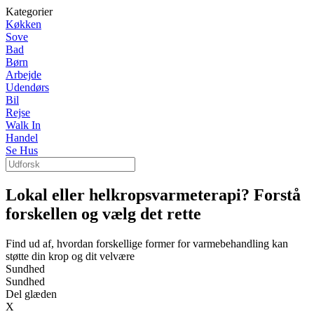
Kategorier
Køkken
Sove
Bad
Børn
Arbejde
Udendørs
Bil
Rejse
Walk In
Handel
Se Hus
Lokal eller helkropsvarmeterapi? Forstå
forskellen og vælg det rette
Find ud af, hvordan forskellige former for varmebehandling kan
støtte din krop og dit velvære
Sundhed
Sundhed
Del glæden
X