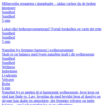
Miljøvenlig rengøring i dampbadet – sådan vælger du de bedste
løsninger
Sundhed
Sundhed
5 min
Lokal eller helkropsvarmeterapi? Forstå forskellen og vælg det rette
Sundhed
Sundhed
5 min
Naturligt lys fremmer harmoni i wellnessrummet
Skab ro og balance med lysets naturlige kraft i dit wellnessrum
Sundhed
Sundhed
Wellness
Indretning
Lysdesign
Velvære
Bolig
6 min
Naturligt lys er nøglen til et harmonisk wellnessrum, hvor krop og
sind kan finde ro. Læs, hvordan du med bevidst brug af dagslys og
skygge kan skabe en atmosfære, der fremmer velvære og indre
balance – også når naturligt lys er en udfordring.