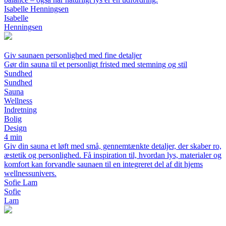
Isabelle Henningsen
Isabelle
Henningsen
Giv saunaen personlighed med fine detaljer
Gør din sauna til et personligt fristed med stemning og stil
Sundhed
Sundhed
Sauna
Wellness
Indretning
Bolig
Design
4 min
Giv din sauna et løft med små, gennemtænkte detaljer, der skaber ro,
æstetik og personlighed. Få inspiration til, hvordan lys, materialer og
komfort kan forvandle saunaen til en integreret del af dit hjems
wellnessunivers.
Sofie Lam
Sofie
Lam