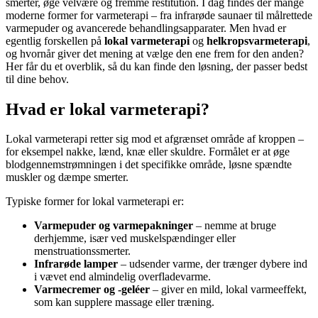
smerter, øge velvære og fremme restitution. I dag findes der mange
moderne former for varmeterapi – fra infrarøde saunaer til målrettede
varmepuder og avancerede behandlingsapparater. Men hvad er
egentlig forskellen på
lokal varmeterapi
og
helkropsvarmeterapi
,
og hvornår giver det mening at vælge den ene frem for den anden?
Her får du et overblik, så du kan finde den løsning, der passer bedst
til dine behov.
Hvad er lokal varmeterapi?
Lokal varmeterapi retter sig mod et afgrænset område af kroppen –
for eksempel nakke, lænd, knæ eller skuldre. Formålet er at øge
blodgennemstrømningen i det specifikke område, løsne spændte
muskler og dæmpe smerter.
Typiske former for lokal varmeterapi er:
Varmepuder og varmepakninger
– nemme at bruge
derhjemme, især ved muskelspændinger eller
menstruationssmerter.
Infrarøde lamper
– udsender varme, der trænger dybere ind
i vævet end almindelig overfladevarme.
Varmecremer og -geléer
– giver en mild, lokal varmeeffekt,
som kan supplere massage eller træning.