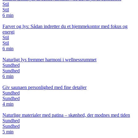
Stil
Stil
6 min
Farver og lys: Sådan indretter du et hjemmekontor med fokus og
energi
Stil
Stil
6 min
Naturligt lys fremmer harmoni i wellnessrummet
Sundhed
Sundhed
6 min
Giv saunaen personlighed med fine detaljer
Sundhed
Sundhed
4 min
Naturlige materialer med patina – skønhed, der modnes med tiden
Sundhed
Sundhed
5 min