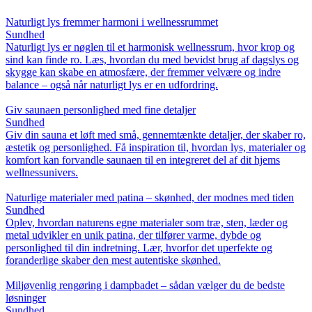
Naturligt lys fremmer harmoni i wellnessrummet
Sundhed
Naturligt lys er nøglen til et harmonisk wellnessrum, hvor krop og
sind kan finde ro. Læs, hvordan du med bevidst brug af dagslys og
skygge kan skabe en atmosfære, der fremmer velvære og indre
balance – også når naturligt lys er en udfordring.
Giv saunaen personlighed med fine detaljer
Sundhed
Giv din sauna et løft med små, gennemtænkte detaljer, der skaber ro,
æstetik og personlighed. Få inspiration til, hvordan lys, materialer og
komfort kan forvandle saunaen til en integreret del af dit hjems
wellnessunivers.
Naturlige materialer med patina – skønhed, der modnes med tiden
Sundhed
Oplev, hvordan naturens egne materialer som træ, sten, læder og
metal udvikler en unik patina, der tilfører varme, dybde og
personlighed til din indretning. Lær, hvorfor det uperfekte og
foranderlige skaber den mest autentiske skønhed.
Miljøvenlig rengøring i dampbadet – sådan vælger du de bedste
løsninger
Sundhed