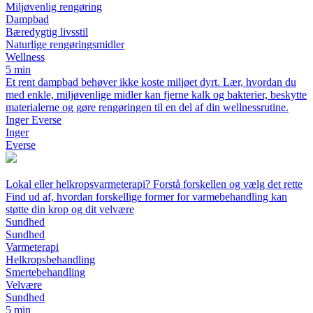
Miljøvenlig rengøring
Dampbad
Bæredygtig livsstil
Naturlige rengøringsmidler
Wellness
5 min
Et rent dampbad behøver ikke koste miljøet dyrt. Lær, hvordan du
med enkle, miljøvenlige midler kan fjerne kalk og bakterier, beskytte
materialerne og gøre rengøringen til en del af din wellnessrutine.
Inger Everse
Inger
Everse
Lokal eller helkropsvarmeterapi? Forstå forskellen og vælg det rette
Find ud af, hvordan forskellige former for varmebehandling kan
støtte din krop og dit velvære
Sundhed
Sundhed
Varmeterapi
Helkropsbehandling
Smertebehandling
Velvære
Sundhed
5 min