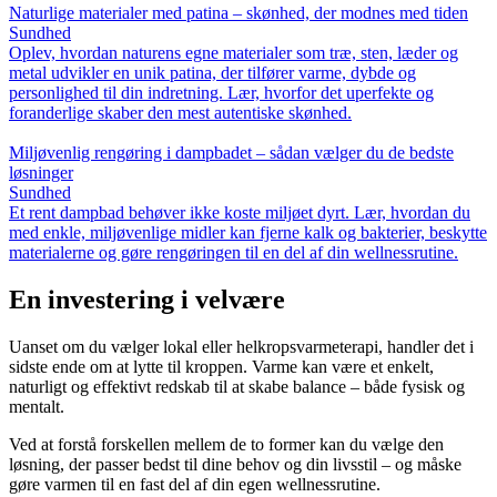
Naturlige materialer med patina – skønhed, der modnes med tiden
Sundhed
Oplev, hvordan naturens egne materialer som træ, sten, læder og
metal udvikler en unik patina, der tilfører varme, dybde og
personlighed til din indretning. Lær, hvorfor det uperfekte og
foranderlige skaber den mest autentiske skønhed.
Miljøvenlig rengøring i dampbadet – sådan vælger du de bedste
løsninger
Sundhed
Et rent dampbad behøver ikke koste miljøet dyrt. Lær, hvordan du
med enkle, miljøvenlige midler kan fjerne kalk og bakterier, beskytte
materialerne og gøre rengøringen til en del af din wellnessrutine.
En investering i velvære
Uanset om du vælger lokal eller helkropsvarmeterapi, handler det i
sidste ende om at lytte til kroppen. Varme kan være et enkelt,
naturligt og effektivt redskab til at skabe balance – både fysisk og
mentalt.
Ved at forstå forskellen mellem de to former kan du vælge den
løsning, der passer bedst til dine behov og din livsstil – og måske
gøre varmen til en fast del af din egen wellnessrutine.