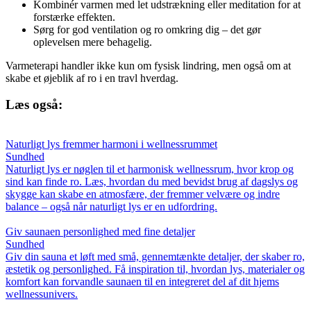
Kombinér varmen med let udstrækning eller meditation for at
forstærke effekten.
Sørg for god ventilation og ro omkring dig – det gør
oplevelsen mere behagelig.
Varmeterapi handler ikke kun om fysisk lindring, men også om at
skabe et øjeblik af ro i en travl hverdag.
Læs også:
Naturligt lys fremmer harmoni i wellnessrummet
Sundhed
Naturligt lys er nøglen til et harmonisk wellnessrum, hvor krop og
sind kan finde ro. Læs, hvordan du med bevidst brug af dagslys og
skygge kan skabe en atmosfære, der fremmer velvære og indre
balance – også når naturligt lys er en udfordring.
Giv saunaen personlighed med fine detaljer
Sundhed
Giv din sauna et løft med små, gennemtænkte detaljer, der skaber ro,
æstetik og personlighed. Få inspiration til, hvordan lys, materialer og
komfort kan forvandle saunaen til en integreret del af dit hjems
wellnessunivers.