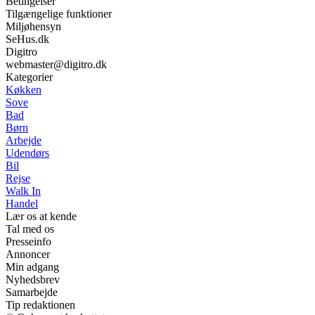
Betingelser
Tilgængelige funktioner
Miljøhensyn
SeHus.dk
Digitro
webmaster@digitro.dk
Kategorier
Køkken
Sove
Bad
Børn
Arbejde
Udendørs
Bil
Rejse
Walk In
Handel
Lær os at kende
Tal med os
Presseinfo
Annoncer
Min adgang
Nyhedsbrev
Samarbejde
Tip redaktionen