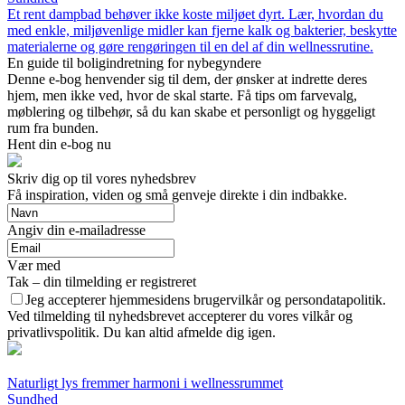
Et rent dampbad behøver ikke koste miljøet dyrt. Lær, hvordan du
med enkle, miljøvenlige midler kan fjerne kalk og bakterier, beskytte
materialerne og gøre rengøringen til en del af din wellnessrutine.
En guide til boligindretning for nybegyndere
Denne e-bog henvender sig til dem, der ønsker at indrette deres
hjem, men ikke ved, hvor de skal starte. Få tips om farvevalg,
møblering og tilbehør, så du kan skabe et personligt og hyggeligt
rum fra bunden.
Hent din e-bog nu
Skriv dig op til vores nyhedsbrev
Få inspiration, viden og små genveje direkte i din indbakke.
Angiv din e-mailadresse
Vær med
Tak – din tilmelding er registreret
Jeg accepterer hjemmesidens brugervilkår og persondatapolitik.
Ved tilmelding til nyhedsbrevet accepterer du vores vilkår og
privatlivspolitik. Du kan altid afmelde dig igen.
Naturligt lys fremmer harmoni i wellnessrummet
Sundhed