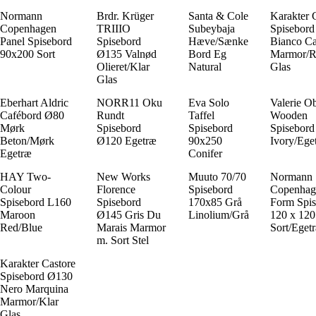
Normann
Brdr. Krüger
Santa & Cole
Karakter 
Copenhagen
TRIIIO
Subeybaja
Spisebor
Panel Spisebord
Spisebord
Hæve/Sænke
Bianco Ca
90x200 Sort
Ø135 Valnød
Bord Eg
Marmor/R
Olieret/Klar
Natural
Glas
Glas
Eberhart Aldric
NORR11 Oku
Eva Solo
Valerie Ob
Cafébord Ø80
Rundt
Taffel
Wooden
Mørk
Spisebord
Spisebord
Spisebord
Beton/Mørk
Ø120 Egetræ
90x250
Ivory/Ege
Egetræ
Conifer
HAY Two-
New Works
Muuto 70/70
Normann
Colour
Florence
Spisebord
Copenhag
Spisebord L160
Spisebord
170x85 Grå
Form Spis
Maroon
Ø145 Gris Du
Linolium/Grå
120 x 12
Red/Blue
Marais Marmor
Sort/Eget
m. Sort Stel
Karakter Castore
Spisebord Ø130
Nero Marquina
Marmor/Klar
Glas