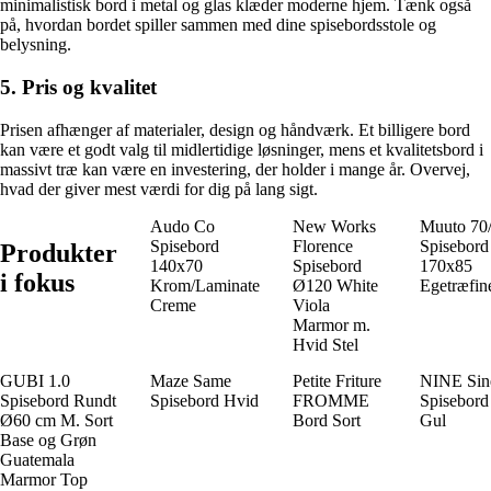
minimalistisk bord i metal og glas klæder moderne hjem. Tænk også
på, hvordan bordet spiller sammen med dine spisebordsstole og
belysning.
5. Pris og kvalitet
Prisen afhænger af materialer, design og håndværk. Et billigere bord
kan være et godt valg til midlertidige løsninger, mens et kvalitetsbord i
massivt træ kan være en investering, der holder i mange år. Overvej,
hvad der giver mest værdi for dig på lang sigt.
Audo Co
New Works
Muuto 70
Spisebord
Florence
Spisebord
Produkter
140x70
Spisebord
170x85
i fokus
Krom/Laminate
Ø120 White
Egetræfin
Creme
Viola
Marmor m.
Hvid Stel
GUBI 1.0
Maze Same
Petite Friture
NINE Sin
Spisebord Rundt
Spisebord Hvid
FROMME
Spisebord 
Ø60 cm M. Sort
Bord Sort
Gul
Base og Grøn
Guatemala
Marmor Top