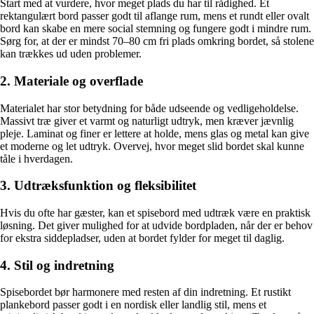
Start med at vurdere, hvor meget plads du har til rådighed. Et
rektangulært bord passer godt til aflange rum, mens et rundt eller ovalt
bord kan skabe en mere social stemning og fungere godt i mindre rum.
Sørg for, at der er mindst 70–80 cm fri plads omkring bordet, så stolene
kan trækkes ud uden problemer.
2. Materiale og overflade
Materialet har stor betydning for både udseende og vedligeholdelse.
Massivt træ giver et varmt og naturligt udtryk, men kræver jævnlig
pleje. Laminat og finer er lettere at holde, mens glas og metal kan give
et moderne og let udtryk. Overvej, hvor meget slid bordet skal kunne
tåle i hverdagen.
3. Udtræksfunktion og fleksibilitet
Hvis du ofte har gæster, kan et spisebord med udtræk være en praktisk
løsning. Det giver mulighed for at udvide bordpladen, når der er behov
for ekstra siddepladser, uden at bordet fylder for meget til daglig.
4. Stil og indretning
Spisebordet bør harmonere med resten af din indretning. Et rustikt
plankebord passer godt i en nordisk eller landlig stil, mens et