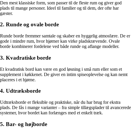
Den mest klassiske form, som passer til de fleste rum og giver god
plads til mange personer. Ideel til familier og til dem, der ofte har
gæster.
2. Runde og ovale borde
Runde borde fremmer samtale og skaber en hyggelig atmosfære. De er
gode i mindre rum, hvor hjørner kan virke pladskrævende. Ovale
borde kombinerer fordelene ved både runde og aflange modeller.
3. Kvadratiske borde
Et kvadratisk bord kan være en god løsning i små rum eller som et
supplement i køkkenet. De giver en intim spiseoplevelse og kan nemt
placeres i et hjørne.
4. Udtræksborde
Udtræksborde er fleksible og praktiske, når du har brug for ekstra
plads. De fås i mange varianter – fra simple tillægsplader til avancerede
systemer, hvor bordet kan forlænges med et enkelt træk.
5. Bar- og højborde