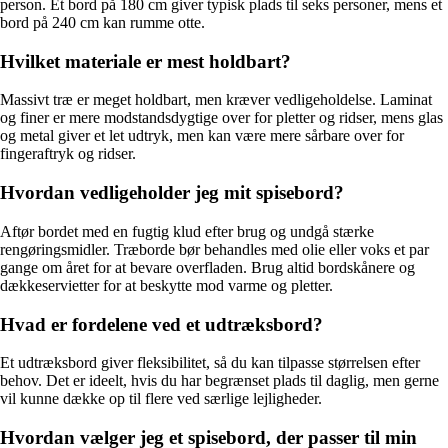
person. Et bord på 180 cm giver typisk plads til seks personer, mens et
bord på 240 cm kan rumme otte.
Hvilket materiale er mest holdbart?
Massivt træ er meget holdbart, men kræver vedligeholdelse. Laminat
og finer er mere modstandsdygtige over for pletter og ridser, mens glas
og metal giver et let udtryk, men kan være mere sårbare over for
fingeraftryk og ridser.
Hvordan vedligeholder jeg mit spisebord?
Aftør bordet med en fugtig klud efter brug og undgå stærke
rengøringsmidler. Træborde bør behandles med olie eller voks et par
gange om året for at bevare overfladen. Brug altid bordskånere og
dækkeservietter for at beskytte mod varme og pletter.
Hvad er fordelene ved et udtræksbord?
Et udtræksbord giver fleksibilitet, så du kan tilpasse størrelsen efter
behov. Det er ideelt, hvis du har begrænset plads til daglig, men gerne
vil kunne dække op til flere ved særlige lejligheder.
Hvordan vælger jeg et spisebord, der passer til min