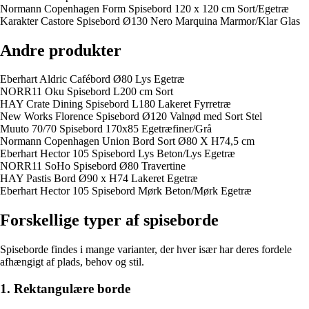
Normann Copenhagen Form Spisebord 120 x 120 cm Sort/Egetræ
Karakter Castore Spisebord Ø130 Nero Marquina Marmor/Klar Glas
Andre produkter
Eberhart Aldric Cafébord Ø80 Lys Egetræ
NORR11 Oku Spisebord L200 cm Sort
HAY Crate Dining Spisebord L180 Lakeret Fyrretræ
New Works Florence Spisebord Ø120 Valnød med Sort Stel
Muuto 70/70 Spisebord 170x85 Egetræfiner/Grå
Normann Copenhagen Union Bord Sort Ø80 X H74,5 cm
Eberhart Hector 105 Spisebord Lys Beton/Lys Egetræ
NORR11 SoHo Spisebord Ø80 Travertine
HAY Pastis Bord Ø90 x H74 Lakeret Egetræ
Eberhart Hector 105 Spisebord Mørk Beton/Mørk Egetræ
Forskellige typer af spiseborde
Spiseborde findes i mange varianter, der hver især har deres fordele
afhængigt af plads, behov og stil.
1. Rektangulære borde