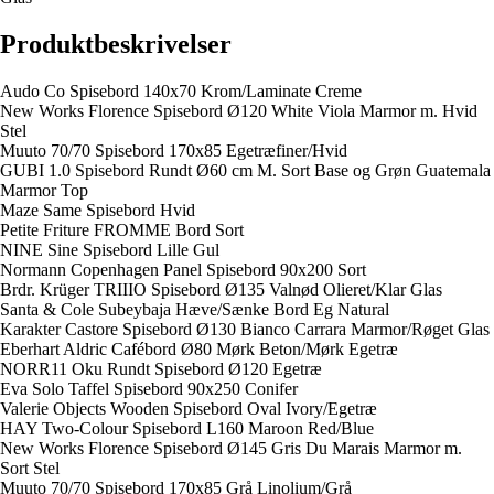
Produktbeskrivelser
Audo Co Spisebord 140x70 Krom/Laminate Creme
New Works Florence Spisebord Ø120 White Viola Marmor m. Hvid
Stel
Muuto 70/70 Spisebord 170x85 Egetræfiner/Hvid
GUBI 1.0 Spisebord Rundt Ø60 cm M. Sort Base og Grøn Guatemala
Marmor Top
Maze Same Spisebord Hvid
Petite Friture FROMME Bord Sort
NINE Sine Spisebord Lille Gul
Normann Copenhagen Panel Spisebord 90x200 Sort
Brdr. Krüger TRIIIO Spisebord Ø135 Valnød Olieret/Klar Glas
Santa & Cole Subeybaja Hæve/Sænke Bord Eg Natural
Karakter Castore Spisebord Ø130 Bianco Carrara Marmor/Røget Glas
Eberhart Aldric Cafébord Ø80 Mørk Beton/Mørk Egetræ
NORR11 Oku Rundt Spisebord Ø120 Egetræ
Eva Solo Taffel Spisebord 90x250 Conifer
Valerie Objects Wooden Spisebord Oval Ivory/Egetræ
HAY Two-Colour Spisebord L160 Maroon Red/Blue
New Works Florence Spisebord Ø145 Gris Du Marais Marmor m.
Sort Stel
Muuto 70/70 Spisebord 170x85 Grå Linolium/Grå