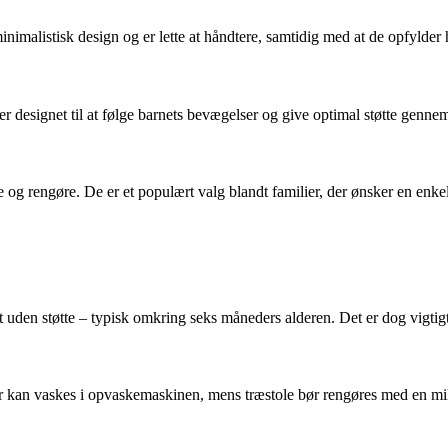
imalistisk design og er lette at håndtere, samtidig med at de opfylder 
er designet til at følge barnets bevægelser og give optimal støtte genn
og rengøre. De er et populært valg blandt familier, der ønsker en enkel
t uden støtte – typisk omkring seks måneders alderen. Det er dog vigtigt 
ker kan vaskes i opvaskemaskinen, mens træstole bør rengøres med en mi