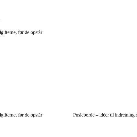
i
ifterne, før de opstår
ifterne, før de opstår
Pusleborde – idéer til indretning