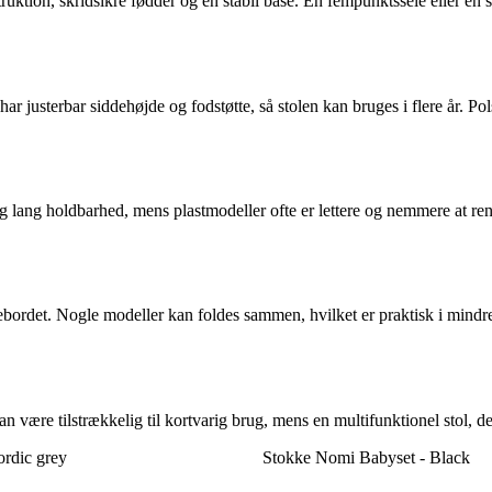
uktion, skridsikre fødder og en stabil base. En fempunktssele eller en sik
ar justerbar siddehøjde og fodstøtte, så stolen kan bruges i flere år. P
 og lang holdbarhed, mens plastmodeller ofte er lettere og nemmere at ren
ebordet. Nogle modeller kan foldes sammen, hvilket er praktisk i mindre
an være tilstrækkelig til kortvarig brug, mens en multifunktionel stol, 
ordic grey
Stokke Nomi Babyset - Black