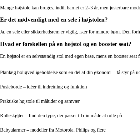
Mange højstole kan bruges, indtil barnet er 2–3 år, men justerbare mod
Er det nødvendigt med en sele i højstolen?
Ja, en sele eller sikkerhedsrem er vigtig, især for mindre børn. Den forhin
Hvad er forskellen på en højstol og en booster seat?
En højstol er en selvstændig stol med egen base, mens en booster seat fas
Planlæg boligvedligeholdelse som en del af din økonomi – få styr på udg
Pusleborde – idéer til indretning og funktion
Praktiske højstole til måltider og samvær
Rulleskøjter – find den type, der passer til din måde at rulle på
Babyalarmer – modeller fra Motorola, Philips og flere