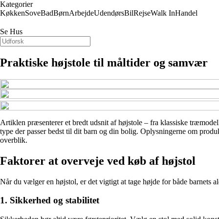
Kategorier
Køkken
Sove
Bad
Børn
Arbejde
Udendørs
Bil
Rejse
Walk In
Handel
Se Hus
Praktiske højstole til måltider og samvær
Artiklen præsenterer et bredt udsnit af højstole – fra klassiske træmodell
type der passer bedst til dit barn og din bolig. Oplysningerne om produk
overblik.
Faktorer at overveje ved køb af højstol
Når du vælger en højstol, er det vigtigt at tage højde for både barnets a
1. Sikkerhed og stabilitet