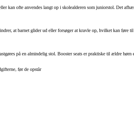
eller kan ofte anvendes langt op i skolealderen som juniorstol. Det afh
drer, at barnet glider ud eller forsøger at kravle op, hvilket kan føre til
tgøres på en almindelig stol. Booster seats er praktiske til ældre børn el
ifterne, før de opstår