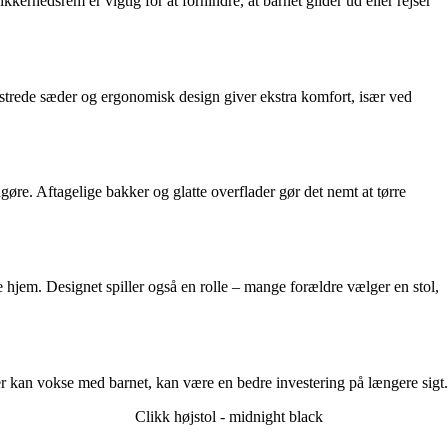
kerhedsrem er vigtig for at forhindre, at barnet glider ud eller rejser
olstrede sæder og ergonomisk design giver ekstra komfort, især ved
gøre. Aftagelige bakker og glatte overflader gør det nemt at tørre
 hjem. Designet spiller også en rolle – mange forældre vælger en stol,
der kan vokse med barnet, kan være en bedre investering på længere sigt.
Clikk højstol - midnight black