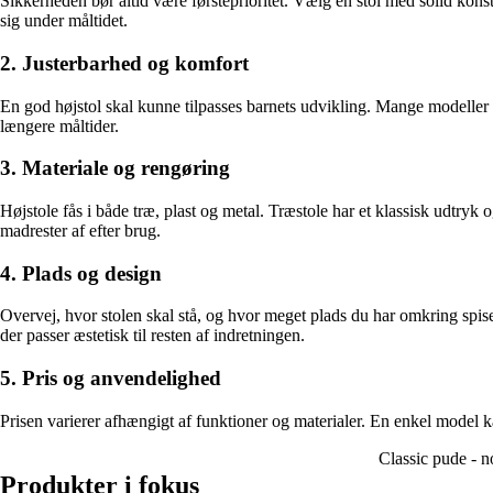
Sikkerheden bør altid være førsteprioritet. Vælg en stol med solid konstr
sig under måltidet.
2. Justerbarhed og komfort
En god højstol skal kunne tilpasses barnets udvikling. Mange modeller h
længere måltider.
3. Materiale og rengøring
Højstole fås i både træ, plast og metal. Træstole har et klassisk udtryk
madrester af efter brug.
4. Plads og design
Overvej, hvor stolen skal stå, og hvor meget plads du har omkring spis
der passer æstetisk til resten af indretningen.
5. Pris og anvendelighed
Prisen varierer afhængigt af funktioner og materialer. En enkel model k
Classic pude - n
Produkter i fokus