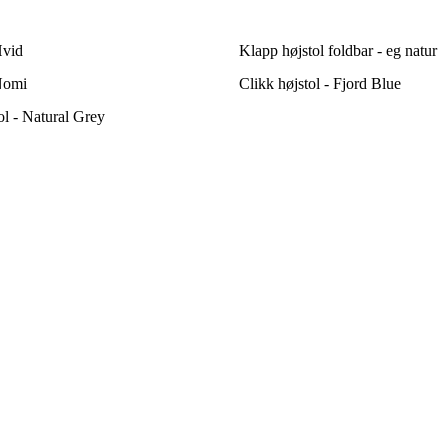
Hvid
Klapp højstol foldbar - eg natur
 Nomi
Clikk højstol - Fjord Blue
l - Natural Grey