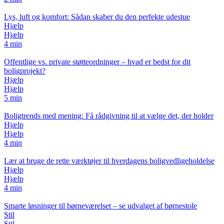
Lys, luft og komfort: Sådan skaber du den perfekte udestue
Hjælp
Hjælp
4 min
Offentlige vs. private støtteordninger – hvad er bedst for dit
boligprojekt?
Hjælp
Hjælp
5 min
Boligtrends med mening: Få rådgivning til at vælge det, der holder
Hjælp
Hjælp
4 min
Lær at bruge de rette værktøjer til hverdagens boligvedligeholdelse
Hjælp
Hjælp
4 min
Smarte løsninger til børneværelset – se udvalget af børnestole
Stil
Stil