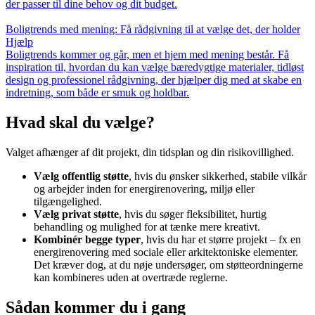
der passer til dine behov og dit budget.
Boligtrends med mening: Få rådgivning til at vælge det, der holder
Hjælp
Boligtrends kommer og går, men et hjem med mening består. Få
inspiration til, hvordan du kan vælge bæredygtige materialer, tidløst
design og professionel rådgivning, der hjælper dig med at skabe en
indretning, som både er smuk og holdbar.
Hvad skal du vælge?
Valget afhænger af dit projekt, din tidsplan og din risikovillighed.
Vælg offentlig støtte
, hvis du ønsker sikkerhed, stabile vilkår
og arbejder inden for energirenovering, miljø eller
tilgængelighed.
Vælg privat støtte
, hvis du søger fleksibilitet, hurtig
behandling og mulighed for at tænke mere kreativt.
Kombinér begge typer
, hvis du har et større projekt – fx en
energirenovering med sociale eller arkitektoniske elementer.
Det kræver dog, at du nøje undersøger, om støtteordningerne
kan kombineres uden at overtræde reglerne.
Sådan kommer du i gang