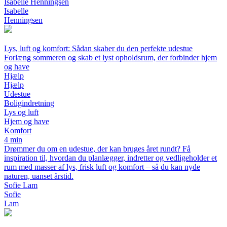
Isabelle Henningsen
Isabelle
Henningsen
Lys, luft og komfort: Sådan skaber du den perfekte udestue
Forlæng sommeren og skab et lyst opholdsrum, der forbinder hjem
og have
Hjælp
Hjælp
Udestue
Boligindretning
Lys og luft
Hjem og have
Komfort
4 min
Drømmer du om en udestue, der kan bruges året rundt? Få
inspiration til, hvordan du planlægger, indretter og vedligeholder et
rum med masser af lys, frisk luft og komfort – så du kan nyde
naturen, uanset årstid.
Sofie Lam
Sofie
Lam