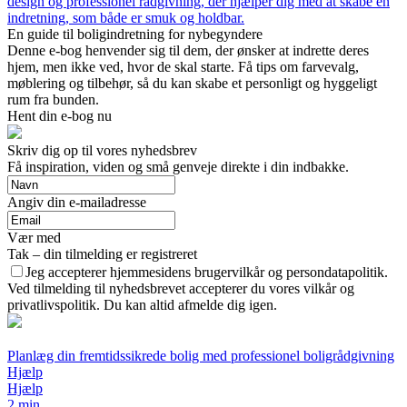
design og professionel rådgivning, der hjælper dig med at skabe en
indretning, som både er smuk og holdbar.
En guide til boligindretning for nybegyndere
Denne e-bog henvender sig til dem, der ønsker at indrette deres
hjem, men ikke ved, hvor de skal starte. Få tips om farvevalg,
møblering og tilbehør, så du kan skabe et personligt og hyggeligt
rum fra bunden.
Hent din e-bog nu
Skriv dig op til vores nyhedsbrev
Få inspiration, viden og små genveje direkte i din indbakke.
Angiv din e-mailadresse
Vær med
Tak – din tilmelding er registreret
Jeg accepterer hjemmesidens brugervilkår og persondatapolitik.
Ved tilmelding til nyhedsbrevet accepterer du vores vilkår og
privatlivspolitik. Du kan altid afmelde dig igen.
Planlæg din fremtidssikrede bolig med professionel boligrådgivning
Hjælp
Hjælp
2 min