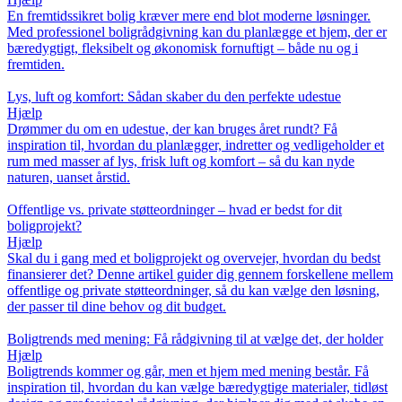
En fremtidssikret bolig kræver mere end blot moderne løsninger.
Med professionel boligrådgivning kan du planlægge et hjem, der er
bæredygtigt, fleksibelt og økonomisk fornuftigt – både nu og i
fremtiden.
Lys, luft og komfort: Sådan skaber du den perfekte udestue
Hjælp
Drømmer du om en udestue, der kan bruges året rundt? Få
inspiration til, hvordan du planlægger, indretter og vedligeholder et
rum med masser af lys, frisk luft og komfort – så du kan nyde
naturen, uanset årstid.
Offentlige vs. private støtteordninger – hvad er bedst for dit
boligprojekt?
Hjælp
Skal du i gang med et boligprojekt og overvejer, hvordan du bedst
finansierer det? Denne artikel guider dig gennem forskellene mellem
offentlige og private støtteordninger, så du kan vælge den løsning,
der passer til dine behov og dit budget.
Boligtrends med mening: Få rådgivning til at vælge det, der holder
Hjælp
Boligtrends kommer og går, men et hjem med mening består. Få
inspiration til, hvordan du kan vælge bæredygtige materialer, tidløst