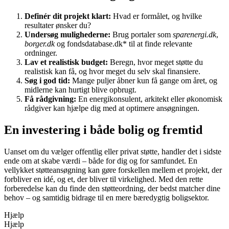
Definér dit projekt klart:
Hvad er formålet, og hvilke
resultater ønsker du?
Undersøg mulighederne:
Brug portaler som
sparenergi.dk
,
borger.dk
og fondsdatabase.dk* til at finde relevante
ordninger.
Lav et realistisk budget:
Beregn, hvor meget støtte du
realistisk kan få, og hvor meget du selv skal finansiere.
Søg i god tid:
Mange puljer åbner kun få gange om året, og
midlerne kan hurtigt blive opbrugt.
Få rådgivning:
En energikonsulent, arkitekt eller økonomisk
rådgiver kan hjælpe dig med at optimere ansøgningen.
En investering i både bolig og fremtid
Uanset om du vælger offentlig eller privat støtte, handler det i sidste
ende om at skabe værdi – både for dig og for samfundet. En
vellykket støtteansøgning kan gøre forskellen mellem et projekt, der
forbliver en idé, og et, der bliver til virkelighed. Med den rette
forberedelse kan du finde den støtteordning, der bedst matcher dine
behov – og samtidig bidrage til en mere bæredygtig boligsektor.
Hjælp
Hjælp