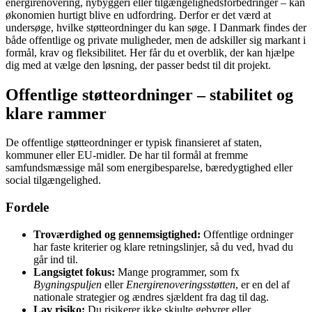
energirenovering, nybyggeri eller tilgængelighedsforbedringer – kan
økonomien hurtigt blive en udfordring. Derfor er det værd at
undersøge, hvilke støtteordninger du kan søge. I Danmark findes der
både offentlige og private muligheder, men de adskiller sig markant i
formål, krav og fleksibilitet. Her får du et overblik, der kan hjælpe
dig med at vælge den løsning, der passer bedst til dit projekt.
Offentlige støtteordninger – stabilitet og
klare rammer
De offentlige støtteordninger er typisk finansieret af staten,
kommuner eller EU-midler. De har til formål at fremme
samfundsmæssige mål som energibesparelse, bæredygtighed eller
social tilgængelighed.
Fordele
Troværdighed og gennemsigtighed:
Offentlige ordninger
har faste kriterier og klare retningslinjer, så du ved, hvad du
går ind til.
Langsigtet fokus:
Mange programmer, som fx
Bygningspuljen
eller
Energirenoveringsstøtten
, er en del af
nationale strategier og ændres sjældent fra dag til dag.
Lav risiko:
Du risikerer ikke skjulte gebyrer eller