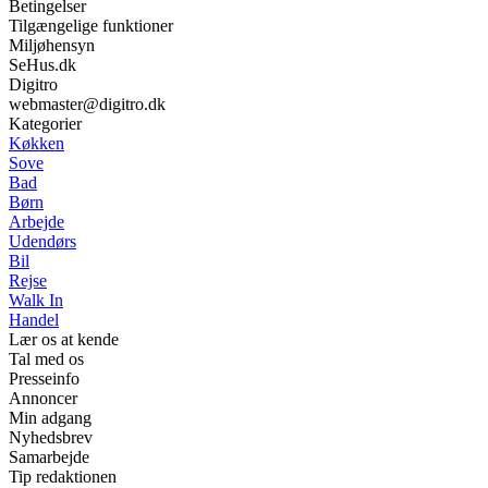
Betingelser
Tilgængelige funktioner
Miljøhensyn
SeHus.dk
Digitro
webmaster@digitro.dk
Kategorier
Køkken
Sove
Bad
Børn
Arbejde
Udendørs
Bil
Rejse
Walk In
Handel
Lær os at kende
Tal med os
Presseinfo
Annoncer
Min adgang
Nyhedsbrev
Samarbejde
Tip redaktionen