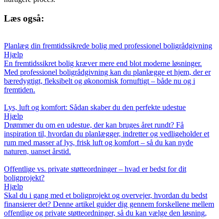
Læs også:
Planlæg din fremtidssikrede bolig med professionel boligrådgivning
Hjælp
En fremtidssikret bolig kræver mere end blot moderne løsninger.
Med professionel boligrådgivning kan du planlægge et hjem, der er
bæredygtigt, fleksibelt og økonomisk fornuftigt – både nu og i
fremtiden.
Lys, luft og komfort: Sådan skaber du den perfekte udestue
Hjælp
Drømmer du om en udestue, der kan bruges året rundt? Få
inspiration til, hvordan du planlægger, indretter og vedligeholder et
rum med masser af lys, frisk luft og komfort – så du kan nyde
naturen, uanset årstid.
Offentlige vs. private støtteordninger – hvad er bedst for dit
boligprojekt?
Hjælp
Skal du i gang med et boligprojekt og overvejer, hvordan du bedst
finansierer det? Denne artikel guider dig gennem forskellene mellem
offentlige og private støtteordninger, så du kan vælge den løsning,