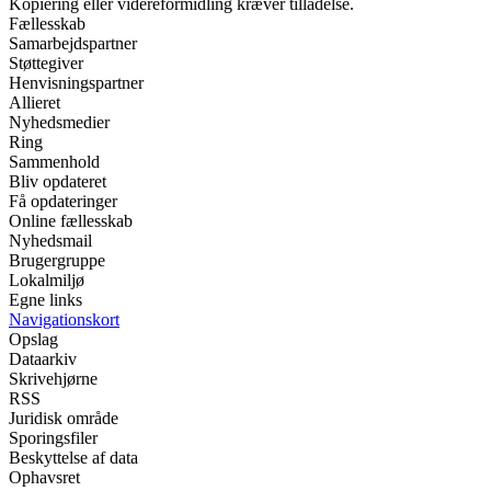
Kopiering eller videreformidling kræver tilladelse.
Fællesskab
Samarbejdspartner
Støttegiver
Henvisningspartner
Allieret
Nyhedsmedier
Ring
Sammenhold
Bliv opdateret
Få opdateringer
Online fællesskab
Nyhedsmail
Brugergruppe
Lokalmiljø
Egne links
Navigationskort
Opslag
Dataarkiv
Skrivehjørne
RSS
Juridisk område
Sporingsfiler
Beskyttelse af data
Ophavsret