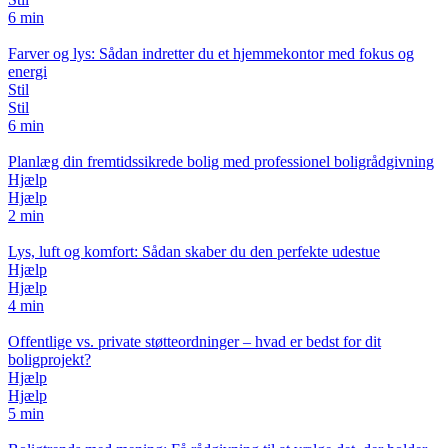
6 min
Farver og lys: Sådan indretter du et hjemmekontor med fokus og
energi
Stil
Stil
6 min
Planlæg din fremtidssikrede bolig med professionel boligrådgivning
Hjælp
Hjælp
2 min
Lys, luft og komfort: Sådan skaber du den perfekte udestue
Hjælp
Hjælp
4 min
Offentlige vs. private støtteordninger – hvad er bedst for dit
boligprojekt?
Hjælp
Hjælp
5 min