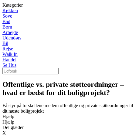
Kategorier
Køkken
Sove
Bad
Børn
Arbejde
Udendørs
Bil
Rejse
Walk In
Handel
Se Hus
Offentlige vs. private støtteordninger –
hvad er bedst for dit boligprojekt?
Få styr på forskellene mellem offentlige og private støtteordninger til
dit næste boligprojekt
Hjælp
Hjælp
Del glæden
X