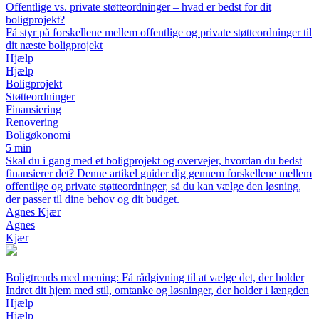
Offentlige vs. private støtteordninger – hvad er bedst for dit
boligprojekt?
Få styr på forskellene mellem offentlige og private støtteordninger til
dit næste boligprojekt
Hjælp
Hjælp
Boligprojekt
Støtteordninger
Finansiering
Renovering
Boligøkonomi
5 min
Skal du i gang med et boligprojekt og overvejer, hvordan du bedst
finansierer det? Denne artikel guider dig gennem forskellene mellem
offentlige og private støtteordninger, så du kan vælge den løsning,
der passer til dine behov og dit budget.
Agnes Kjær
Agnes
Kjær
Boligtrends med mening: Få rådgivning til at vælge det, der holder
Indret dit hjem med stil, omtanke og løsninger, der holder i længden
Hjælp
Hjælp