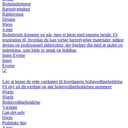
Boligindretning
Bæredygtighed
Rådgivning
Design
Hjem
4 min
Boligtrends kommer og går, men et hjem med mening består. Få
inspiration til, hvordan du kan vælge bæredygtige materialer, tidløst
design og professionel rådgivning, der hjælper dig med at skabe en
indretning, som både er smuk og holdbar.
Inger Everse
Inger
Everse
Lær at bruge de rette værktøjer til hverdagens boligvedligeholdelse
Få styr på dit værktøj og gør boligvedligeholdelsen nemmere
Hjælp
Hjælp
Boligvedligeholdelse
Værktøj
Gør-det-selv
Hjem
Praktiske tips
4 min