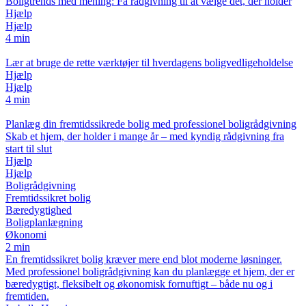
Boligtrends med mening: Få rådgivning til at vælge det, der holder
Hjælp
Hjælp
4 min
Lær at bruge de rette værktøjer til hverdagens boligvedligeholdelse
Hjælp
Hjælp
4 min
Planlæg din fremtidssikrede bolig med professionel boligrådgivning
Skab et hjem, der holder i mange år – med kyndig rådgivning fra
start til slut
Hjælp
Hjælp
Boligrådgivning
Fremtidssikret bolig
Bæredygtighed
Boligplanlægning
Økonomi
2 min
En fremtidssikret bolig kræver mere end blot moderne løsninger.
Med professionel boligrådgivning kan du planlægge et hjem, der er
bæredygtigt, fleksibelt og økonomisk fornuftigt – både nu og i
fremtiden.