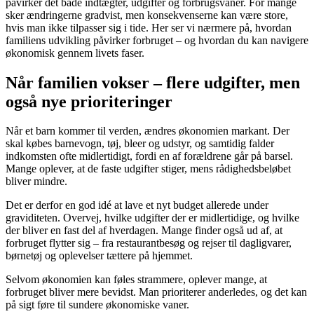
påvirker det både indtægter, udgifter og forbrugsvaner. For mange
sker ændringerne gradvist, men konsekvenserne kan være store,
hvis man ikke tilpasser sig i tide. Her ser vi nærmere på, hvordan
familiens udvikling påvirker forbruget – og hvordan du kan navigere
økonomisk gennem livets faser.
Når familien vokser – flere udgifter, men
også nye prioriteringer
Når et barn kommer til verden, ændres økonomien markant. Der
skal købes barnevogn, tøj, bleer og udstyr, og samtidig falder
indkomsten ofte midlertidigt, fordi en af forældrene går på barsel.
Mange oplever, at de faste udgifter stiger, mens rådighedsbeløbet
bliver mindre.
Det er derfor en god idé at lave et nyt budget allerede under
graviditeten. Overvej, hvilke udgifter der er midlertidige, og hvilke
der bliver en fast del af hverdagen. Mange finder også ud af, at
forbruget flytter sig – fra restaurantbesøg og rejser til dagligvarer,
børnetøj og oplevelser tættere på hjemmet.
Selvom økonomien kan føles strammere, oplever mange, at
forbruget bliver mere bevidst. Man prioriterer anderledes, og det kan
på sigt føre til sundere økonomiske vaner.