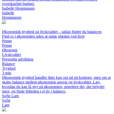
overskueligt budget.
Isabelle Henningsen
Isabelle
Henningsen
Økonomisk tryghed og livskvalitet – sådan finder du balancen
Find ro i økonomien uden at miste glæden ved livet
Penge
Penge
Økonomi
Livskvalitet
Personlig udvikling
Balance
Tryghed
3 min
Økonomisk tryghed handler ikke kun om tal på kontoen, men om at
skabe balance mellem økonomisk ansvar og livskvalitet. Læs,
hvordan du kan få styr på økonomien, prioritere det, der betyder
mest, og finde friheden i et liv i balance.
Sofie Lam
Sofie
Lam