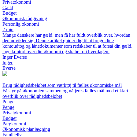
Privatøkonomi
Gæld
Budget
Økonomisk rådgivning
Personlig økonomi
2 min
Mange danskere har gæld, men få har fuldt overblik over, hvordan
den udvikler sig. Denne artikel guider dig til at bruge dine
kontoudtog og lånedokumenter som redskaber til at forstå din gæld,
tage kontrol over din økonomi og skabe ro i hverdagen.
Inger Everse
Inger
Everse
Brug rådighedsbeløbet som værktøj til fælles økonomiske mål
Få styr på økonomien sammen og nå jeres fælles mål med et klart
overblik over rådighedsbeløbet
Penge
Penge
Privatøkonomi
Budget
Parøkonomi
Økonomisk planlægning
Familieliv