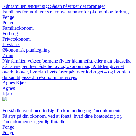
Når familien ændrer sig: Sådan påvirker det forbruget
Familiens forandringer sætter nye rammer for økonomi og forbrug
Penge
Penge
Familieøkonomi
Forbrug
Privatøkonomi
Livsfaser
Økonomisk planlægning
7 min
Når familien vokser, børnene flytter hjemmefra, eller man pludselig
står alene, ændrer både behov og økonomi sig. Artiklen giver et
overblik over, hvordan livets faser påvirker forbruget – og hvordan
du kan tilpasse din økonomi undervejs.
Agnes Kjær
Agnes
Kjær
Forstå din gæld med indsigt fra kontoudtog og lånedokumenter
Få styr på din økonomi ved at forstå, hvad dine kontoudtog og
lånedokumenter egentlig fortæller
Penge
Penge