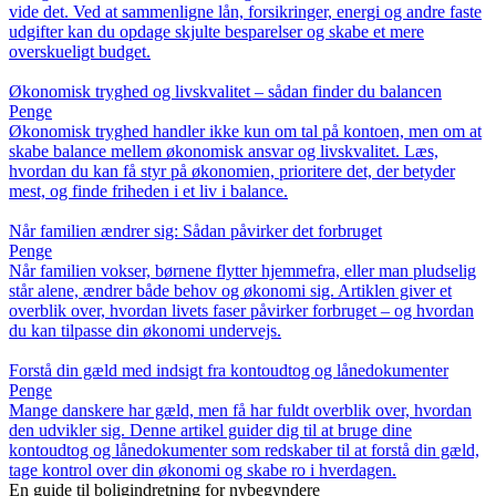
vide det. Ved at sammenligne lån, forsikringer, energi og andre faste
udgifter kan du opdage skjulte besparelser og skabe et mere
overskueligt budget.
Økonomisk tryghed og livskvalitet – sådan finder du balancen
Penge
Økonomisk tryghed handler ikke kun om tal på kontoen, men om at
skabe balance mellem økonomisk ansvar og livskvalitet. Læs,
hvordan du kan få styr på økonomien, prioritere det, der betyder
mest, og finde friheden i et liv i balance.
Når familien ændrer sig: Sådan påvirker det forbruget
Penge
Når familien vokser, børnene flytter hjemmefra, eller man pludselig
står alene, ændrer både behov og økonomi sig. Artiklen giver et
overblik over, hvordan livets faser påvirker forbruget – og hvordan
du kan tilpasse din økonomi undervejs.
Forstå din gæld med indsigt fra kontoudtog og lånedokumenter
Penge
Mange danskere har gæld, men få har fuldt overblik over, hvordan
den udvikler sig. Denne artikel guider dig til at bruge dine
kontoudtog og lånedokumenter som redskaber til at forstå din gæld,
tage kontrol over din økonomi og skabe ro i hverdagen.
En guide til boligindretning for nybegyndere