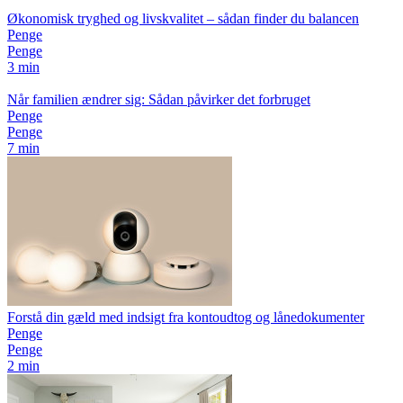
Økonomisk tryghed og livskvalitet – sådan finder du balancen
Penge
Penge
3 min
Når familien ændrer sig: Sådan påvirker det forbruget
Penge
Penge
7 min
Forstå din gæld med indsigt fra kontoudtog og lånedokumenter
Penge
Penge
2 min