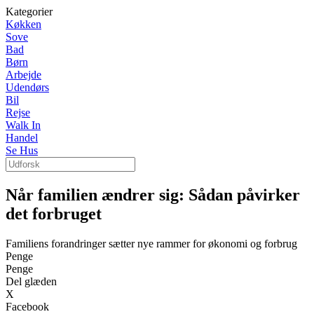
Kategorier
Køkken
Sove
Bad
Børn
Arbejde
Udendørs
Bil
Rejse
Walk In
Handel
Se Hus
Når familien ændrer sig: Sådan påvirker
det forbruget
Familiens forandringer sætter nye rammer for økonomi og forbrug
Penge
Penge
Del glæden
X
Facebook