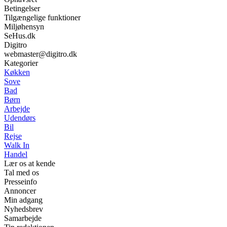
Betingelser
Tilgængelige funktioner
Miljøhensyn
SeHus.dk
Digitro
webmaster@digitro.dk
Kategorier
Køkken
Sove
Bad
Børn
Arbejde
Udendørs
Bil
Rejse
Walk In
Handel
Lær os at kende
Tal med os
Presseinfo
Annoncer
Min adgang
Nyhedsbrev
Samarbejde