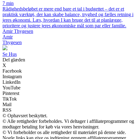
7 min
Rådighedsbeløbet er mere end bare et tal i budgettet – det er et
praktisk værktøj, der kan skabe balance, tryghed og fælles retning i
jeres økonomi. Læs, hvordan I kan bruge det til at planlægge,
prioritere og justere jeres økonomiske mål som par eller familie.
Amir Thygesen
Amir
Thygesen
Se Hus
Del glæden
X
Facebook
Instagram
LinkedIn
YouTube
Pinterest
TikTok
Mail
RSS
© Ophavsret beskyttet.
© Alle rettigheder forbeholdes. Vi deltager i affiliateprogrammer og
modtager betaling for køb via vores henvisninger.
© Vi forbeholder os alle rettigheder til materialet på denne side.
Nogle links kan give os indtjening gennem affiliateprogrammer.