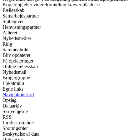
Kopiering eller videreformidling kræver tilladelse.
Fællesskab
Samarbejdspartner
Støttegiver
Henvisningspartner
Allieret
Nyhedsmedier
Ring
Sammenhold
Bliv opdateret
Få opdateringer
Online fællesskab
Nyhedsmail
Brugergruppe
Lokalmiljø
Egne links
Navigationskort
Opslag
Dataarkiv
Skrivehjørne
RSS
Juridisk område
Sporingsfiler
Beskyttelse af data
Ophavsret