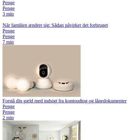
Penge
Penge
3 min
Når familien ændrer sig: Sådan påvirker det forbruget
Penge
Penge
7 min
Forstå din gæld med indsigt fra kontoudtog og lånedokumenter
Penge
Penge
2 min