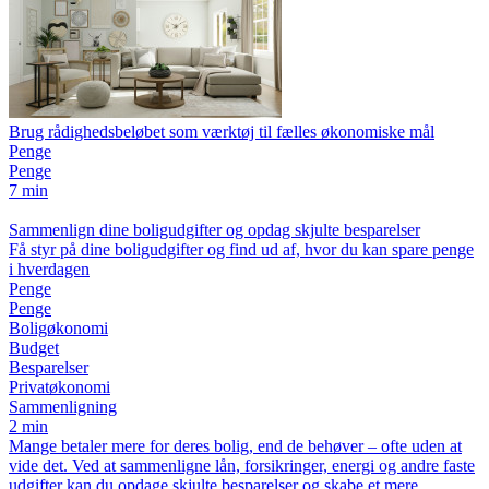
Brug rådighedsbeløbet som værktøj til fælles økonomiske mål
Penge
Penge
7 min
Sammenlign dine boligudgifter og opdag skjulte besparelser
Få styr på dine boligudgifter og find ud af, hvor du kan spare penge
i hverdagen
Penge
Penge
Boligøkonomi
Budget
Besparelser
Privatøkonomi
Sammenligning
2 min
Mange betaler mere for deres bolig, end de behøver – ofte uden at
vide det. Ved at sammenligne lån, forsikringer, energi og andre faste
udgifter kan du opdage skjulte besparelser og skabe et mere