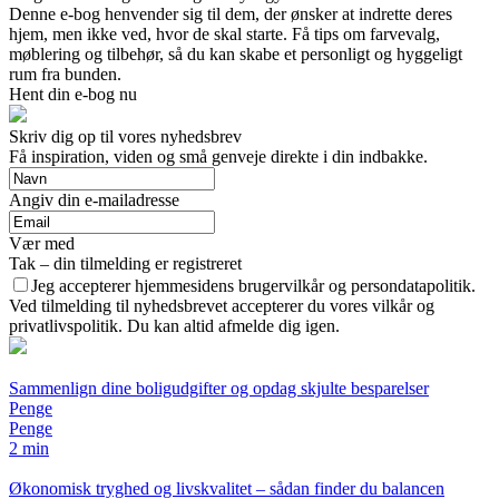
Denne e-bog henvender sig til dem, der ønsker at indrette deres
hjem, men ikke ved, hvor de skal starte. Få tips om farvevalg,
møblering og tilbehør, så du kan skabe et personligt og hyggeligt
rum fra bunden.
Hent din e-bog nu
Skriv dig op til vores nyhedsbrev
Få inspiration, viden og små genveje direkte i din indbakke.
Angiv din e-mailadresse
Vær med
Tak – din tilmelding er registreret
Jeg accepterer hjemmesidens brugervilkår og persondatapolitik.
Ved tilmelding til nyhedsbrevet accepterer du vores vilkår og
privatlivspolitik. Du kan altid afmelde dig igen.
Sammenlign dine boligudgifter og opdag skjulte besparelser
Penge
Penge
2 min
Økonomisk tryghed og livskvalitet – sådan finder du balancen