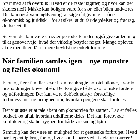
Start med at få overblik: Hvad er de faste udgifter, og hvor kan der
skæres ned? Måske kan boligen være for stor, eller bilen undværes.
Det kan også være nødvendigt at søge rådgivning – både
økonomisk og juridisk – for at sikre, at du får de ydelser og fradrag,
du har ret til.
Selvom det kan være en svær periode, kan den også give anledning
til at genoverveje, hvad der virkelig betyder noget. Mange oplever,
at de med tiden får et mere bevidst og enkelt forbrug.
Når familien samles igen – nye mønstre
og fælles økonomi
Flere og flere familier lever i sammenbragte konstellationer, hvor to
husholdninger bliver til én. Det kan give både økonomiske fordele
og udfordringer. Der kan være dobbelt udstyr, forskellige
forbrugsvaner og uenighed om, hvordan pengene skal fordeles.
Det vigtigste er at tale åbent om økonomien fra starten. Lav et fælles
budget, og aftal, hvordan udgifterne deles. Det kan forebygge
konflikter og skabe tryghed for både voksne og børn.
Samtidig kan det være en mulighed for at gentænke forbruget: Hvad
har I egentlig brug for, og hvor kan I spare ved at dele ressourcer?