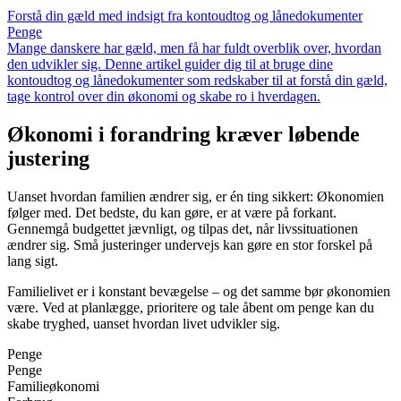
Forstå din gæld med indsigt fra kontoudtog og lånedokumenter
Penge
Mange danskere har gæld, men få har fuldt overblik over, hvordan
den udvikler sig. Denne artikel guider dig til at bruge dine
kontoudtog og lånedokumenter som redskaber til at forstå din gæld,
tage kontrol over din økonomi og skabe ro i hverdagen.
Økonomi i forandring kræver løbende
justering
Uanset hvordan familien ændrer sig, er én ting sikkert: Økonomien
følger med. Det bedste, du kan gøre, er at være på forkant.
Gennemgå budgettet jævnligt, og tilpas det, når livssituationen
ændrer sig. Små justeringer undervejs kan gøre en stor forskel på
lang sigt.
Familielivet er i konstant bevægelse – og det samme bør økonomien
være. Ved at planlægge, prioritere og tale åbent om penge kan du
skabe tryghed, uanset hvordan livet udvikler sig.
Penge
Penge
Familieøkonomi