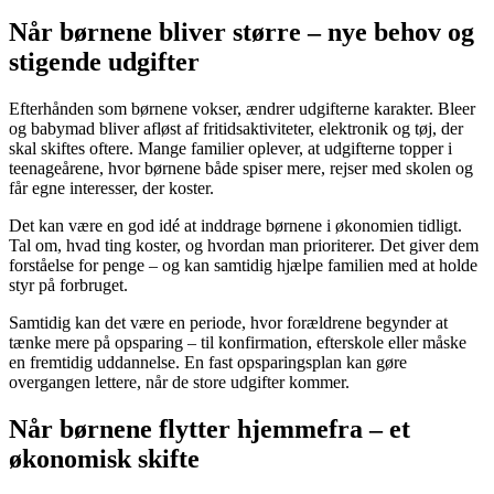
Når børnene bliver større – nye behov og
stigende udgifter
Efterhånden som børnene vokser, ændrer udgifterne karakter. Bleer
og babymad bliver afløst af fritidsaktiviteter, elektronik og tøj, der
skal skiftes oftere. Mange familier oplever, at udgifterne topper i
teenageårene, hvor børnene både spiser mere, rejser med skolen og
får egne interesser, der koster.
Det kan være en god idé at inddrage børnene i økonomien tidligt.
Tal om, hvad ting koster, og hvordan man prioriterer. Det giver dem
forståelse for penge – og kan samtidig hjælpe familien med at holde
styr på forbruget.
Samtidig kan det være en periode, hvor forældrene begynder at
tænke mere på opsparing – til konfirmation, efterskole eller måske
en fremtidig uddannelse. En fast opsparingsplan kan gøre
overgangen lettere, når de store udgifter kommer.
Når børnene flytter hjemmefra – et
økonomisk skifte