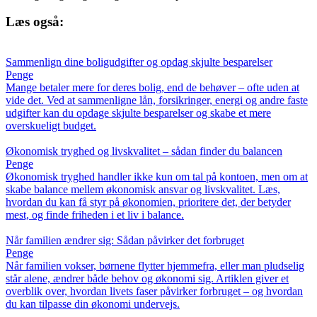
Læs også:
Sammenlign dine boligudgifter og opdag skjulte besparelser
Penge
Mange betaler mere for deres bolig, end de behøver – ofte uden at
vide det. Ved at sammenligne lån, forsikringer, energi og andre faste
udgifter kan du opdage skjulte besparelser og skabe et mere
overskueligt budget.
Økonomisk tryghed og livskvalitet – sådan finder du balancen
Penge
Økonomisk tryghed handler ikke kun om tal på kontoen, men om at
skabe balance mellem økonomisk ansvar og livskvalitet. Læs,
hvordan du kan få styr på økonomien, prioritere det, der betyder
mest, og finde friheden i et liv i balance.
Når familien ændrer sig: Sådan påvirker det forbruget
Penge
Når familien vokser, børnene flytter hjemmefra, eller man pludselig
står alene, ændrer både behov og økonomi sig. Artiklen giver et
overblik over, hvordan livets faser påvirker forbruget – og hvordan
du kan tilpasse din økonomi undervejs.