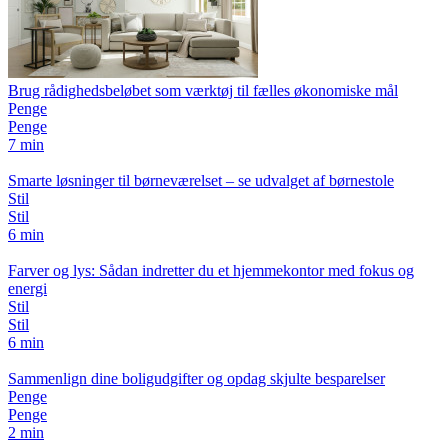
Brug rådighedsbeløbet som værktøj til fælles økonomiske mål
Penge
Penge
7 min
Smarte løsninger til børneværelset – se udvalget af børnestole
Stil
Stil
6 min
Farver og lys: Sådan indretter du et hjemmekontor med fokus og
energi
Stil
Stil
6 min
Sammenlign dine boligudgifter og opdag skjulte besparelser
Penge
Penge
2 min