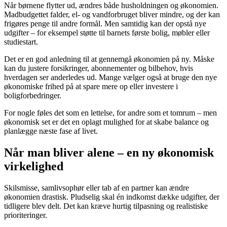
Når børnene flytter ud, ændres både husholdningen og økonomien.
Madbudgettet falder, el- og vandforbruget bliver mindre, og der kan
frigøres penge til andre formål. Men samtidig kan der opstå nye
udgifter – for eksempel støtte til barnets første bolig, møbler eller
studiestart.
Det er en god anledning til at gennemgå økonomien på ny. Måske
kan du justere forsikringer, abonnementer og bilbehov, hvis
hverdagen ser anderledes ud. Mange vælger også at bruge den nye
økonomiske frihed på at spare mere op eller investere i
boligforbedringer.
For nogle føles det som en lettelse, for andre som et tomrum – men
økonomisk set er det en oplagt mulighed for at skabe balance og
planlægge næste fase af livet.
Når man bliver alene – en ny økonomisk
virkelighed
Skilsmisse, samlivsophør eller tab af en partner kan ændre
økonomien drastisk. Pludselig skal én indkomst dække udgifter, der
tidligere blev delt. Det kan kræve hurtig tilpasning og realistiske
prioriteringer.