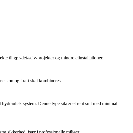
kte til gør-det-selv-projekter og mindre elinstallationer.
ræcision og kraft skal kombineres.
et hydraulisk system. Denne type sikrer et rent snit med minimal
tra sikkerhed, især i professionelle miljøer.