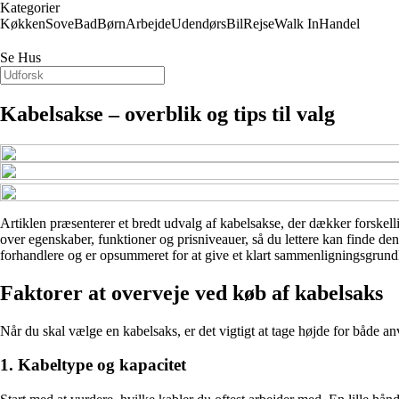
Kategorier
Køkken
Sove
Bad
Børn
Arbejde
Udendørs
Bil
Rejse
Walk In
Handel
Se Hus
Kabelsakse – overblik og tips til valg
Artiklen præsenterer et bredt udvalg af kabelsakse, der dækker forskellig
over egenskaber, funktioner og prisniveauer, så du lettere kan finde den
forhandlere og er opsummeret for at give et klart sammenligningsgrund
Faktorer at overveje ved køb af kabelsaks
Når du skal vælge en kabelsaks, er det vigtigt at tage højde for både a
1. Kabeltype og kapacitet