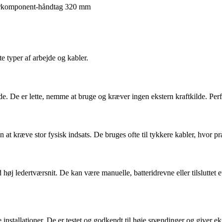
flerkomponent-håndtag 320 mm
e typer af arbejde og kabler.
de. De er lette, nemme at bruge og kræver ingen ekstern kraftkilde. Perfe
at kræve stor fysisk indsats. De bruges ofte til tykkere kabler, hvor p
 høj ledertværsnit. De kan være manuelle, batteridrevne eller tilsluttet 
installationer. De er testet og godkendt til høje spændinger og giver eks