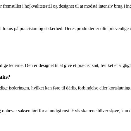
mstillet i højkvalitetsstål og designet til at modstå intensiv brug i indu
d fokus på præcision og sikkerhed. Deres produkter er ofte prisvenlig
ge lederne. Den er designet til at give et præcist snit, hvilket er vigtigt 
saks?
e isoleringen, hvilket kan føre til dårlig forbindelse eller kortslutning.
opbevar saksen tørt for at undgå rust. Hvis skærene bliver sløve, kan de 