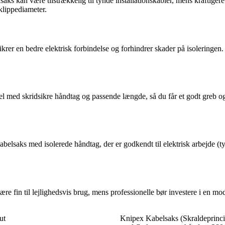
dsaks kan være tilstrækkelig til tynde installationskabler, mens kraftig
klippediameter.
sikrer en bedre elektrisk forbindelse og forhindrer skader på isoleringe
l med skridsikre håndtag og passende længde, så du får et godt greb o
abelsaks med isolerede håndtag, der er godkendt til elektrisk arbejde (t
 være fin til lejlighedsvis brug, mens professionelle bør investere i en 
ut
Knipex Kabelsaks (Skraldeprincip