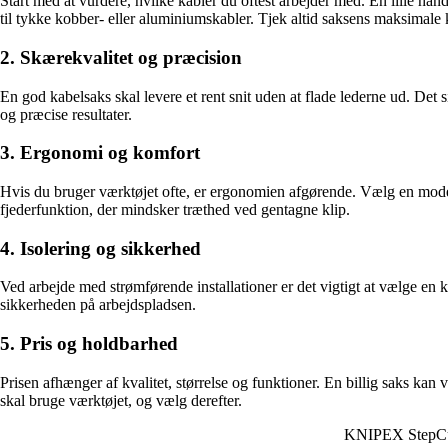
Start med at vurdere, hvilke kabler du oftest arbejder med. En lille hån
til tykke kobber- eller aluminiumskabler. Tjek altid saksens maksimale 
2. Skærekvalitet og præcision
En god kabelsaks skal levere et rent snit uden at flade lederne ud. Det 
og præcise resultater.
3. Ergonomi og komfort
Hvis du bruger værktøjet ofte, er ergonomien afgørende. Vælg en mode
fjederfunktion, der mindsker træthed ved gentagne klip.
4. Isolering og sikkerhed
Ved arbejde med strømførende installationer er det vigtigt at vælge en k
sikkerheden på arbejdspladsen.
5. Pris og holdbarhed
Prisen afhænger af kvalitet, størrelse og funktioner. En billig saks kan
skal bruge værktøjet, og vælg derefter.
KNIPEX StepC