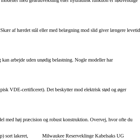
ere modeller med gearudveksling eller hydraulisk funktion er nødvendige
n. Skær af hærdet stål eller med belægning mod slid giver længere levetid
g kan arbejde uden unødig belastning. Nogle modeller har
ypisk VDE-certificeret). Det beskytter mod elektrisk stød og øger
model med høj præcision og robust konstruktion. Overvej, hvor ofte du
) sort lakeret,
Milwaukee Reserveklinge Kabelsaks UG