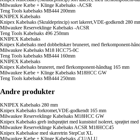
Milwaukee Kæbe + Klinge Kabelsaks -ACSR
Teng Tools kabelsaks MB444 200mm
KNIPEX Kabelsaks
Knipex Kabelsaks (Skraldeprincip) sort lakeret,VDE-godkendt 280 m
Milwaukee Reserveklinge Kabelsaks -ACSR
Teng Tools Kabelsaks 496 250mm
KNIPEX Kabelsaks
Knipex Kabelsaks med dobbeltskær bruneret, med flerkomponent-hå
Milwaukee Kabelsaks M18 HCC75-0C
Teng Tools kabelsaks MB444 160mm
KNIPEX Kabelsaks
Knipex Kabelsaks bruneret, med flerkomponent-håndtag 165 mm
Milwaukee Kæbe + Klinge Kabelsaks M18HCC GW
Teng Tools kabelsaks MB444 250mm
Andre produkter
KNIPEX Kabelsaks 280 mm
Knipex Kabelsaks forkromet,VDE-godkendt 165 mm
Milwaukee Reserveklinge Kabelsaks M18HCC GW
Knipex Kabelsaks greb indsprøjtet med kunststof isoleret, sprøjtet 
Milwaukee Reserveklinge Kabelsaks ACSR M18HCC45
Knipex Kabelsakse med skæretrin StepCut XL
Milwaukee Kæbe + Klinge Kabelsaks -CU/ALU