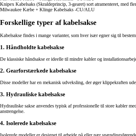
Knipex Kabelsaks (Skraldeprincip, 3-gearet) sort atramenteret, med 
Milwaukee Kæbe + Klinge Kabelsaks -CU/ALU
Forskellige typer af kabelsakse
Kabelsakse findes i mange varianter, som hver især egner sig til bestemt
1. Håndholdte kabelsakse
De klassiske håndsakse er ideelle til mindre kabler og installationsarbej
2. Gearforstærkede kabelsakse
Disse modeller har en mekanisk udveksling, der øger klippekraften uden 
3. Hydrauliske kabelsakse
Hydrauliske sakse anvendes typisk af professionelle til store kabler med
anstrengelse.
4. Isolerede kabelsakse
Isolerede modeller er designet til arbejde på eller nær spændingsførende 