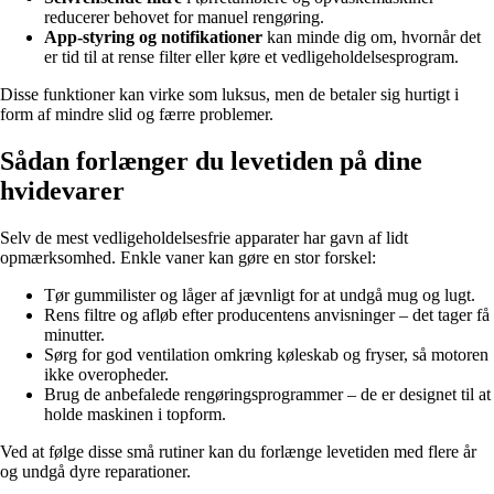
reducerer behovet for manuel rengøring.
App-styring og notifikationer
kan minde dig om, hvornår det
er tid til at rense filter eller køre et vedligeholdelsesprogram.
Disse funktioner kan virke som luksus, men de betaler sig hurtigt i
form af mindre slid og færre problemer.
Sådan forlænger du levetiden på dine
hvidevarer
Selv de mest vedligeholdelsesfrie apparater har gavn af lidt
opmærksomhed. Enkle vaner kan gøre en stor forskel:
Tør gummilister og låger af jævnligt for at undgå mug og lugt.
Rens filtre og afløb efter producentens anvisninger – det tager få
minutter.
Sørg for god ventilation omkring køleskab og fryser, så motoren
ikke overopheder.
Brug de anbefalede rengøringsprogrammer – de er designet til at
holde maskinen i topform.
Ved at følge disse små rutiner kan du forlænge levetiden med flere år
og undgå dyre reparationer.