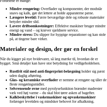
Fordelene er mange:
Mindre rengøring:
Overflader og komponenter, der modstår
snavs og kalk, gør det lettere at holde apparaterne pæne.
Længere levetid:
Færre bevægelige dele og robuste materialer
betyder mindre slid.
Lavere driftsomkostninger:
Effektive maskiner bruger mindre
energi og vand – og kræver sjældnere service.
Mindre stress:
Du slipper for hyppige reparationer og kan stole
på, at tingene bare virker.
Materialer og design, der gør en forskel
Når du kigger på nye hvidevarer, så læg mærke til, hvordan de er
bygget. Små detaljer kan have stor betydning for vedligeholdelsen.
Rustfrit stål med anti-fingerprint-belægning
holder sig pænt
uden daglig aftørring.
Glas- og keramiske overflader
er nemme at rengøre og tåler de
fleste rengøringsmidler.
Selvrensende ovne
med pyrolysefunktion brænder madrester
væk ved høj varme – du skal blot tørre asken af bagefter.
Kalkbeskyttelse i vaskemaskiner og opvaskemaskiner
forlænger levetiden og mindsker behovet for afkalkning.