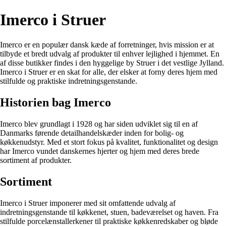
Imerco i Struer
Imerco er en populær dansk kæde af forretninger, hvis mission er at
tilbyde et bredt udvalg af produkter til enhver lejlighed i hjemmet. En
af disse butikker findes i den hyggelige by Struer i det vestlige Jylland.
Imerco i Struer er en skat for alle, der elsker at forny deres hjem med
stilfulde og praktiske indretningsgenstande.
Historien bag Imerco
Imerco blev grundlagt i 1928 og har siden udviklet sig til en af
Danmarks førende detailhandelskæder inden for bolig- og
køkkenudstyr. Med et stort fokus på kvalitet, funktionalitet og design
har Imerco vundet danskernes hjerter og hjem med deres brede
sortiment af produkter.
Sortiment
Imerco i Struer imponerer med sit omfattende udvalg af
indretningsgenstande til køkkenet, stuen, badeværelset og haven. Fra
stilfulde porcelænstallerkener til praktiske køkkenredskaber og bløde