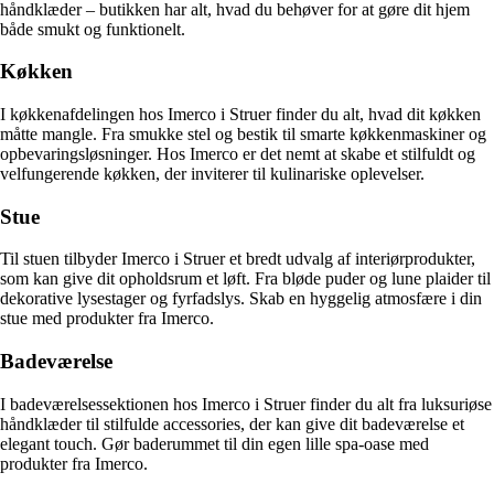
håndklæder – butikken har alt, hvad du behøver for at gøre dit hjem
både smukt og funktionelt.
Køkken
I køkkenafdelingen hos Imerco i Struer finder du alt, hvad dit køkken
måtte mangle. Fra smukke stel og bestik til smarte køkkenmaskiner og
opbevaringsløsninger. Hos Imerco er det nemt at skabe et stilfuldt og
velfungerende køkken, der inviterer til kulinariske oplevelser.
Stue
Til stuen tilbyder Imerco i Struer et bredt udvalg af interiørprodukter,
som kan give dit opholdsrum et løft. Fra bløde puder og lune plaider til
dekorative lysestager og fyrfadslys. Skab en hyggelig atmosfære i din
stue med produkter fra Imerco.
Badeværelse
I badeværelsessektionen hos Imerco i Struer finder du alt fra luksuriøse
håndklæder til stilfulde accessories, der kan give dit badeværelse et
elegant touch. Gør baderummet til din egen lille spa-oase med
produkter fra Imerco.