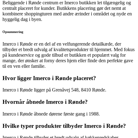
Beliggende i Rønde centrum er Imerco butikken let tilgængelig og
centralt placeret for kunder. Butikkens placering gør det nemt at
kombinere shoppingturen med andre ærinder i området og nyde en
hyggelig dag i byen.
Opsummering
Imerco i Rønde er en del af en velfungerende detailkæde, der
tilbyder et bredt udvalg af kvalitetsprodukter til hjemmet. Med fokus
på kundeservice og gode tilbud er butikken et populært valg for
mange, der ønsker at forny deres hjem eller finde den perfekte gave
til en ven eller familie.
Hvor ligger Imerco i Rønde placeret?
Imerco i Rønde ligger på Grenåvej 548, 8410 Rønde.
Hvornår åbnede Imerco i Rønde?
Imerco i Rønde åbnede dørene første gang i 1988.
Hvilke typer produkter tilbyder Imerco i Rønde?
Imerco i Rønde tilbyder et bredt udvalg af køkkenredskaber,