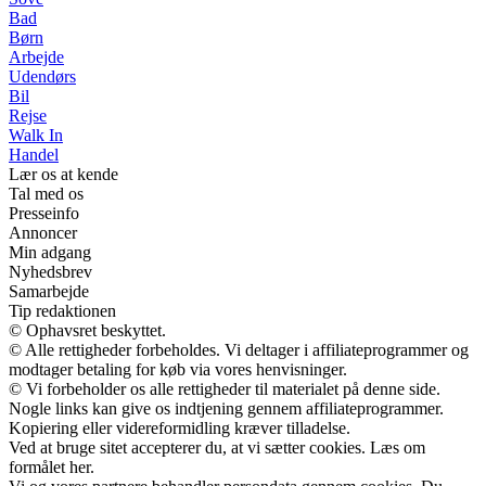
Bad
Børn
Arbejde
Udendørs
Bil
Rejse
Walk In
Handel
Lær os at kende
Tal med os
Presseinfo
Annoncer
Min adgang
Nyhedsbrev
Samarbejde
Tip redaktionen
© Ophavsret beskyttet.
© Alle rettigheder forbeholdes. Vi deltager i affiliateprogrammer og
modtager betaling for køb via vores henvisninger.
© Vi forbeholder os alle rettigheder til materialet på denne side.
Nogle links kan give os indtjening gennem affiliateprogrammer.
Kopiering eller videreformidling kræver tilladelse.
Ved at bruge sitet accepterer du, at vi sætter cookies. Læs om
formålet her.