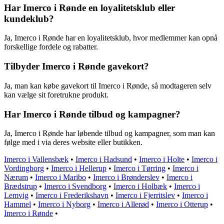
Har Imerco i Rønde en loyalitetsklub eller
kundeklub?
Ja, Imerco i Rønde har en loyalitetsklub, hvor medlemmer kan opnå
forskellige fordele og rabatter.
Tilbyder Imerco i Rønde gavekort?
Ja, man kan købe gavekort til Imerco i Rønde, så modtageren selv
kan vælge sit foretrukne produkt.
Har Imerco i Rønde tilbud og kampagner?
Ja, Imerco i Rønde har løbende tilbud og kampagner, som man kan
følge med i via deres website eller butikken.
Imerco i Vallensbæk
•
Imerco i Hadsund
•
Imerco i Holte
•
Imerco i
Vordingborg
•
Imerco i Hellerup
•
Imerco i Tørring
•
Imerco i
Nærum
•
Imerco i Maribo
•
Imerco i Brønderslev
•
Imerco i
Brædstrup
•
Imerco i Svendborg
•
Imerco i Holbæk
•
Imerco i
Lemvig
•
Imerco i Frederikshavn
•
Imerco i Fjerritslev
•
Imerco i
Hammel
•
Imerco i Nyborg
•
Imerco i Allerød
•
Imerco i Otterup
•
Imerco i Rønde
•