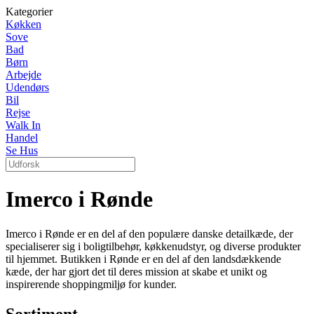
Kategorier
Køkken
Sove
Bad
Børn
Arbejde
Udendørs
Bil
Rejse
Walk In
Handel
Se Hus
Imerco i Rønde
Imerco i Rønde er en del af den populære danske detailkæde, der
specialiserer sig i boligtilbehør, køkkenudstyr, og diverse produkter
til hjemmet. Butikken i Rønde er en del af den landsdækkende
kæde, der har gjort det til deres mission at skabe et unikt og
inspirerende shoppingmiljø for kunder.
Sortiment