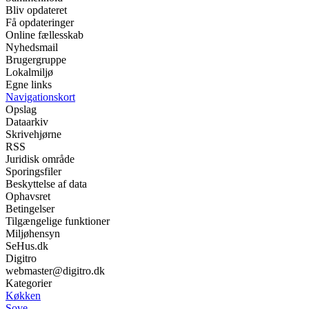
Bliv opdateret
Få opdateringer
Online fællesskab
Nyhedsmail
Brugergruppe
Lokalmiljø
Egne links
Navigationskort
Opslag
Dataarkiv
Skrivehjørne
RSS
Juridisk område
Sporingsfiler
Beskyttelse af data
Ophavsret
Betingelser
Tilgængelige funktioner
Miljøhensyn
SeHus.dk
Digitro
webmaster@digitro.dk
Kategorier
Køkken
Sove