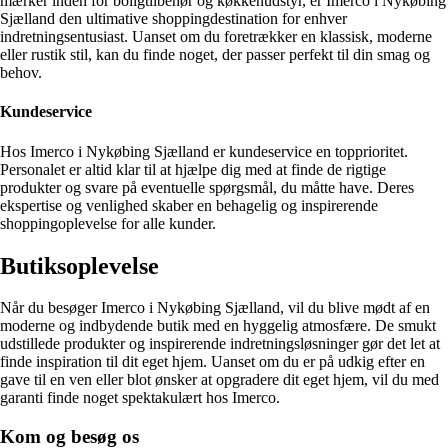
mærker inden for boligtilbehør og køkkenudstyr, er Imerco i Nykøbing
Sjælland den ultimative shoppingdestination for enhver
indretningsentusiast. Uanset om du foretrækker en klassisk, moderne
eller rustik stil, kan du finde noget, der passer perfekt til din smag og
behov.
Kundeservice
Hos Imerco i Nykøbing Sjælland er kundeservice en topprioritet.
Personalet er altid klar til at hjælpe dig med at finde de rigtige
produkter og svare på eventuelle spørgsmål, du måtte have. Deres
ekspertise og venlighed skaber en behagelig og inspirerende
shoppingoplevelse for alle kunder.
Butiksoplevelse
Når du besøger Imerco i Nykøbing Sjælland, vil du blive mødt af en
moderne og indbydende butik med en hyggelig atmosfære. De smukt
udstillede produkter og inspirerende indretningsløsninger gør det let at
finde inspiration til dit eget hjem. Uanset om du er på udkig efter en
gave til en ven eller blot ønsker at opgradere dit eget hjem, vil du med
garanti finde noget spektakulært hos Imerco.
Kom og besøg os