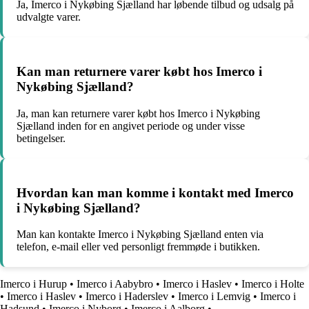
Ja, Imerco i Nykøbing Sjælland har løbende tilbud og udsalg på
udvalgte varer.
Kan man returnere varer købt hos Imerco i
Nykøbing Sjælland?
Ja, man kan returnere varer købt hos Imerco i Nykøbing
Sjælland inden for en angivet periode og under visse
betingelser.
Hvordan kan man komme i kontakt med Imerco
i Nykøbing Sjælland?
Man kan kontakte Imerco i Nykøbing Sjælland enten via
telefon, e-mail eller ved personligt fremmøde i butikken.
Imerco i Hurup
•
Imerco i Aabybro
•
Imerco i Haslev
•
Imerco i Holte
•
Imerco i Haslev
•
Imerco i Haderslev
•
Imerco i Lemvig
•
Imerco i
Hadsund
•
Imerco i Nyborg
•
Imerco i Aalborg
•