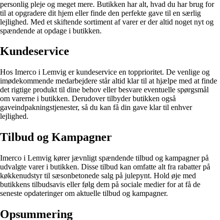
personlig pleje og meget mere. Butikken har alt, hvad du har brug for
til at opgradere dit hjem eller finde den perfekte gave til en særlig
lejlighed. Med et skiftende sortiment af varer er der altid noget nyt og
spændende at opdage i butikken.
Kundeservice
Hos Imerco i Lemvig er kundeservice en topprioritet. De venlige og
imødekommende medarbejdere står altid klar til at hjælpe med at finde
det rigtige produkt til dine behov eller besvare eventuelle spørgsmål
om varerne i butikken. Derudover tilbyder butikken også
gaveindpakningstjenester, så du kan få din gave klar til enhver
lejlighed.
Tilbud og Kampagner
Imerco i Lemvig kører jævnligt spændende tilbud og kampagner på
udvalgte varer i butikken. Disse tilbud kan omfatte alt fra rabatter på
køkkenudstyr til sæsonbetonede salg på julepynt. Hold øje med
butikkens tilbudsavis eller følg dem på sociale medier for at få de
seneste opdateringer om aktuelle tilbud og kampagner.
Opsummering