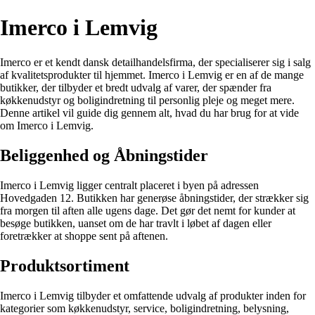
Imerco i Lemvig
Imerco er et kendt dansk detailhandelsfirma, der specialiserer sig i salg
af kvalitetsprodukter til hjemmet. Imerco i Lemvig er en af de mange
butikker, der tilbyder et bredt udvalg af varer, der spænder fra
køkkenudstyr og boligindretning til personlig pleje og meget mere.
Denne artikel vil guide dig gennem alt, hvad du har brug for at vide
om Imerco i Lemvig.
Beliggenhed og Åbningstider
Imerco i Lemvig ligger centralt placeret i byen på adressen
Hovedgaden 12. Butikken har generøse åbningstider, der strækker sig
fra morgen til aften alle ugens dage. Det gør det nemt for kunder at
besøge butikken, uanset om de har travlt i løbet af dagen eller
foretrækker at shoppe sent på aftenen.
Produktsortiment
Imerco i Lemvig tilbyder et omfattende udvalg af produkter inden for
kategorier som køkkenudstyr, service, boligindretning, belysning,