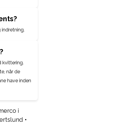
ents?
indretning.
?
 kvittering.
te, når de
nne have inden
merco i
bertslund
•