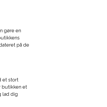
an gøre en
butikkens
dateret på de
 et stort
r butikken et
g lad dig