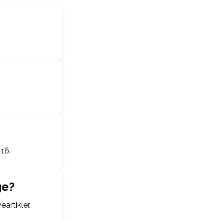
-16.
ge?
artikler.