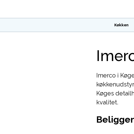
Køkken
Imerc
Imerco i Køge
køkkenudstyr 
Køges detailh
kvalitet.
Beliggen