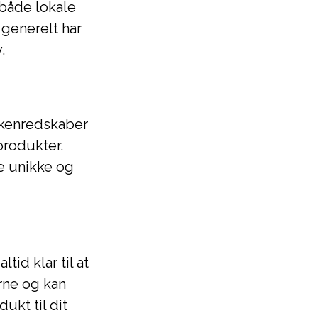
 både lokale
generelt har
.
økkenredskaber
produkter.
e unikke og
id klar til at
rne og kan
ukt til dit