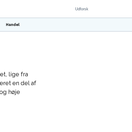
Handel
t, lige fra
æret en del af
 og høje