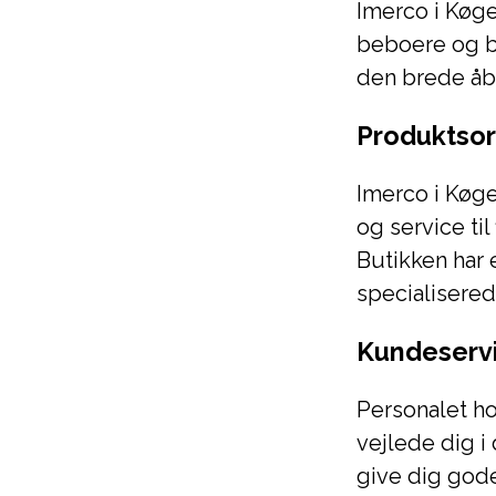
Imerco i Køge
beboere og b
den brede åb
Produktsor
Imerco i Køge
og service ti
Butikken har 
specialisered
Kundeserv
Personalet hos
vejlede dig i
give dig gode 