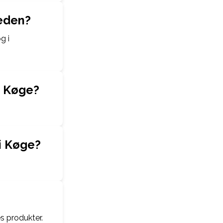
heden?
g i
i Køge?
i Køge?
s produkter.