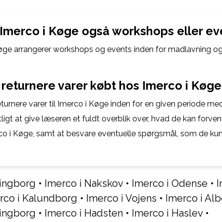
 Imerco i Køge også workshops eller ev
Køge arrangerer workshops og events inden for madlavning og 
returnere varer købt hos Imerco i Køge
turnere varer til Imerco i Køge inden for en given periode med
igt at give læseren et fuldt overblik over, hvad de kan forven
o i Køge, samt at besvare eventuelle spørgsmål, som de ku
dingborg
•
Imerco i Nakskov
•
Imerco i Odense
•
I
rco i Kalundborg
•
Imerco i Vojens
•
Imerco i Al
dingborg
•
Imerco i Hadsten
•
Imerco i Haslev
•