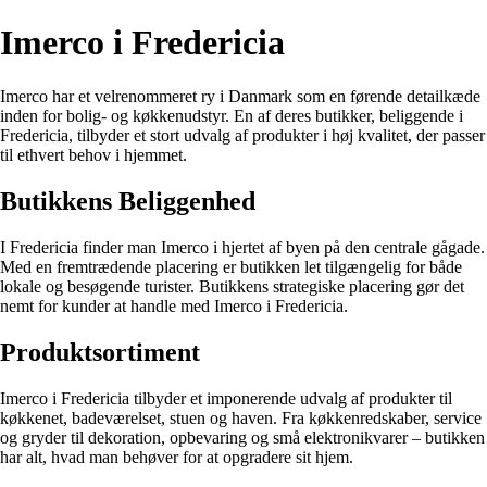
Imerco i Fredericia
Imerco har et velrenommeret ry i Danmark som en førende detailkæde
inden for bolig- og køkkenudstyr. En af deres butikker, beliggende i
Fredericia, tilbyder et stort udvalg af produkter i høj kvalitet, der passer
til ethvert behov i hjemmet.
Butikkens Beliggenhed
I Fredericia finder man Imerco i hjertet af byen på den centrale gågade.
Med en fremtrædende placering er butikken let tilgængelig for både
lokale og besøgende turister. Butikkens strategiske placering gør det
nemt for kunder at handle med Imerco i Fredericia.
Produktsortiment
Imerco i Fredericia tilbyder et imponerende udvalg af produkter til
køkkenet, badeværelset, stuen og haven. Fra køkkenredskaber, service
og gryder til dekoration, opbevaring og små elektronikvarer – butikken
har alt, hvad man behøver for at opgradere sit hjem.