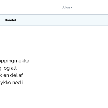
Handel
shoppingmekka
, og alt
 en del af
dykke ned i,