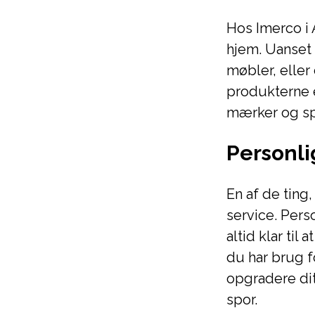
Hos Imerco i 
hjem. Uanset 
møbler, eller
produkterne e
mærker og s
Personli
En af de ting
service. Pers
altid klar til
du har brug fo
opgradere dit
spor.