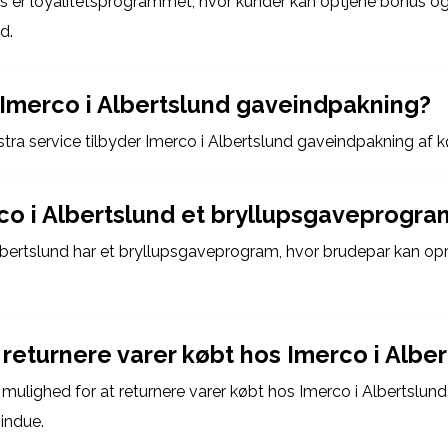
us er loyalitetsprogrammet, hvor kunder kan optjene bonus og
d.
 Imerco i Albertslund gaveindpakning?
tra service tilbyder Imerco i Albertslund gaveindpakning af k
co i Albertslund et bryllupsgaveprogra
Albertslund har et bryllupsgaveprogram, hvor brudepar kan op
returnere varer købt hos Imerco i Albe
 mulighed for at returnere varer købt hos Imerco i Albertslund
indue.