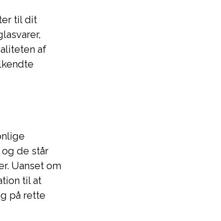
r til dit
lasvarer,
aliteten af
elkendte
onlige
 og de står
ter. Uanset om
ion til at
g på rette