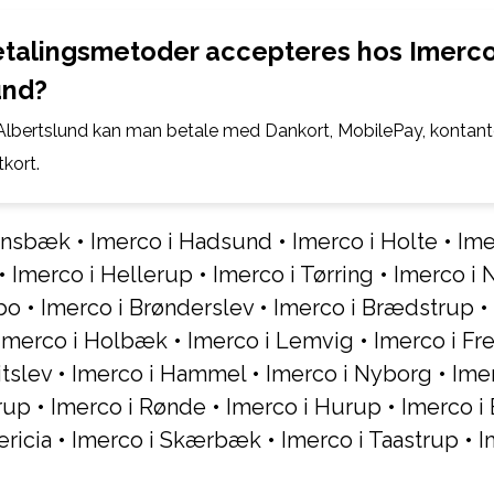
etalingsmetoder accepteres hos Imerco
und?
Albertslund kan man betale med Dankort, MobilePay, kontante
kort.
lensbæk
•
Imerco i Hadsund
•
Imerco i Holte
•
Ime
•
Imerco i Hellerup
•
Imerco i Tørring
•
Imerco i
bo
•
Imerco i Brønderslev
•
Imerco i Brædstrup
•
Imerco i Holbæk
•
Imerco i Lemvig
•
Imerco i Fr
itslev
•
Imerco i Hammel
•
Imerco i Nyborg
•
Imer
rup
•
Imerco i Rønde
•
Imerco i Hurup
•
Imerco i
ericia
•
Imerco i Skærbæk
•
Imerco i Taastrup
•
I