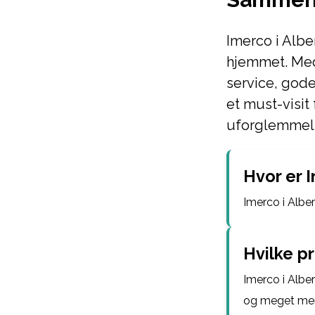
Imerco i Alber
hjemmet. Med 
service, gode
et must-visit
uforglemmeli
Hvor er 
Imerco i Alber
Hvilke p
Imerco i Alber
og meget mer