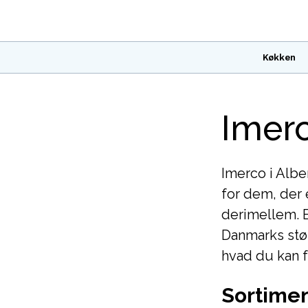
Køkken
Imerc
Imerco i Albe
for dem, der 
derimellem. 
Danmarks stør
hvad du kan f
Sortimen