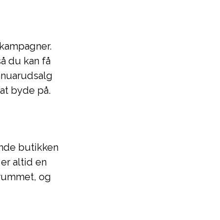
 kampagner.
å du kan få
januarudsalg
 at byde på.
inde butikken
er altid en
trummet, og