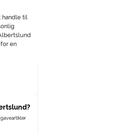
 handle til
sonlig
 Albertslund
 for en
ertslund?
 gaveartikler