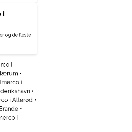
 i
r og de fleste
rco i
 Nærum
•
Imerco i
ederikshavn
•
co i Allerød
•
 Brande
•
merco i