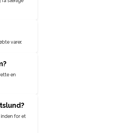
 få særlige
øbte varer.
m?
rette en
rtslund?
 inden for et