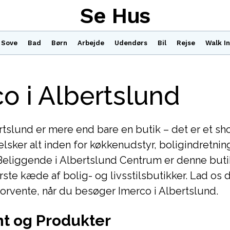
Se Hus
Sove
Bad
Børn
Arbejde
Udendørs
Bil
Rejse
Walk In
o i Albertslund
rtslund er mere end bare en butik – det er et 
elsker alt inden for køkkenudstyr, boligindretning
Beliggende i Albertslund Centrum er denne butik
ste kæde af bolig- og livsstilsbutikker. Lad os 
orvente, når du besøger Imerco i Albertslund.
t og Produkter