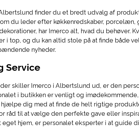
Albertslund finder du et bredt udvalg af produkte
om du leder efter køkkenredskaber, porcelæn, g
 dekorationer, har Imerco alt, hvad du behøver. Kv
r i top, og du kan altid stole på at finde både v
pændende nyheder.
g Service
, der skiller Imerco i Albertslund ud, er den pers
onalet i butikken er venligt og imødekommende,
 at hjælpe dig med at finde de helt rigtige produk
r råd til at vælge den perfekte gave eller inspirat
 eget hjem, er personalet eksperter i at guide di