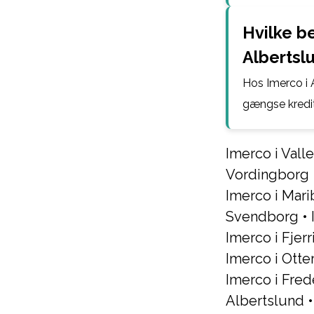
Hvilke b
Albertsl
Hos Imerco i 
gængse kredit
Imerco i Val
Vordingborg
Imerco i Mari
Svendborg
•
Imerco i Fjerr
Imerco i Otte
Imerco i Fred
Albertslund
•