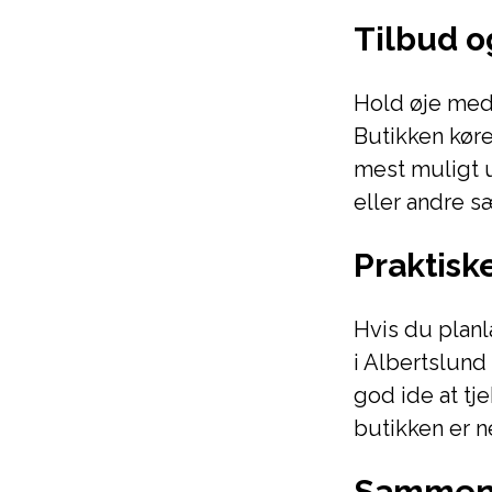
Tilbud 
Hold øje med
Butikken køre
mest muligt u
eller andre s
Praktisk
Hvis du planl
i Albertslund
god ide at tj
butikken er n
Sammen